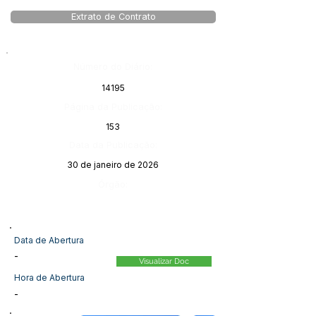
Extrato de Contrato
Número do Diário:
14195
Página da Publicação:
153
Data da Publicação:
30 de janeiro de 2026
Órgão:
Data de Abertura
-
Visualizar Doc
Hora de Abertura
-