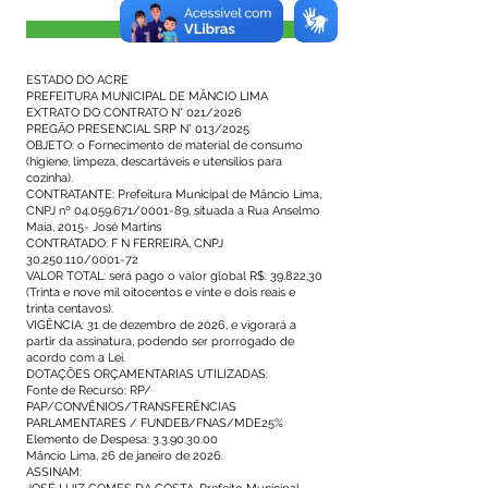
Visualizar
ESTADO DO ACRE
PREFEITURA MUNICIPAL DE MÂNCIO LIMA
EXTRATO DO CONTRATO N° 021/2026
PREGÃO PRESENCIAL SRP N° 013/2025
OBJETO: o Fornecimento de material de consumo
(higiene, limpeza, descartáveis e utensílios para
cozinha).
CONTRATANTE: Prefeitura Municipal de Mâncio Lima,
CNPJ nº
04.059.671
/0001-89, situada a Rua Anselmo
Maia, 2015- José Martins
CONTRATADO: F N FERREIRA, CNPJ
30.250.110
/0001-72
VALOR TOTAL: será pago o valor global R$: 39.822,30
(Trinta e nove mil oitocentos e vinte e dois reais e
trinta centavos).
VIGÊNCIA: 31 de dezembro de 2026, e vigorará a
partir da assinatura, podendo ser prorrogado de
acordo com a Lei.
DOTAÇÕES ORÇAMENTARIAS UTILIZADAS:
Fonte de Recurso: RP/
PAP/CONVÊNIOS/TRANSFERÊNCIAS
PARLAMENTARES / FUNDEB/FNAS/MDE25%
Elemento de Despesa:
3.3.90.30.00
Mâncio Lima, 26 de janeiro de 2026.
ASSINAM: