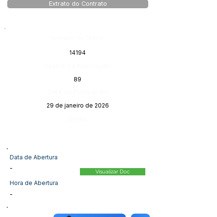
Extrato do Contrato
Número do Diário:
14194
Página da Publicação:
89
Data da Publicação:
29 de janeiro de 2026
Órgão:
Data de Abertura
-
Visualizar Doc
Hora de Abertura
-