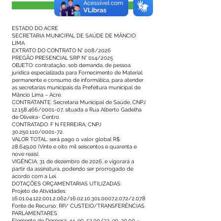
Visualizar
ESTADO DO ACRE
SECRETARIA MUNICIPAL DE SAÚDE DE MÂNCIO
LIMA
EXTRATO DO CONTRATO N° 008/2026
PREGÃO PRESENCIAL SRP N° 014/2025
OBJETO: contratação, sob demanda, de pessoa
jurídica especializada para Fornecimento de Material
permanente e consumo de informática, para atender
as secretarias municipais da Prefeitura municipal de
Mâncio Lima – Acre.
CONTRATANTE: Secretaria Municipal de Saúde, CNPJ
12.158.466
/0001-07, situada a Rua Alberto Gadelha
de Oliveira- Centro.
CONTRATADO: F N FERREIRA, CNPJ
30.250.110
/0001-72.
VALOR TOTAL: será pago o valor global R$:
28.649,00 (Vinte e oito mil seiscentos e quarenta e
nove reais).
VIGÊNCIA: 31 de dezembro de 2026, e vigorará a
partir da assinatura, podendo ser prorrogado de
acordo com a Lei.
DOTAÇÕES ORÇAMENTARIAS UTILIZADAS:
Projeto de Atividades:
16.01.04.122.001.2.062
/16.02.10.301.0007.2.072/2.078
Fonte de Recurso: RP/ CUSTEIO/TRANSFERÊNCIAS
PARLAMENTARES
Elemento de Despesa:
44. 90. 52.00
/33. 90. 30.00 –