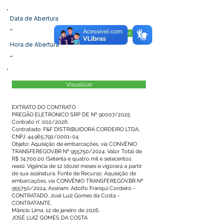
Data de Abertura
-
Visualizar Doc
Hora de Abertura
-
Visualizar
EXTRATO DO CONTRATO
PREGÃO ELETRONICO SRP DE Nº 90007/2025
Contrato n° 002/2026.
Contratado: F&F DISTRIBUIDORA CORDEIRO LTDA,
CNPJ: 44.965.792/0001-04
Objeto: Aquisição de embarcações, via CONVÊNIO
TRANSFEREGOV.BR Nº 955750/2024. Valor Total de
R$ 74.700,00 (Setenta e quatro mil e setecentos
reais). Vigência de 12 (doze) meses e vigorará a partir
de sua assinatura. Fonte de Recurso: Aquisição de
embarcações, via CONVÊNIO TRANSFEREGOV.BR Nº
955750/2024, Assinam: Adolfo Franqui Cordeiro -
CONTRATADO, José Luiz Gomes da Costa -
CONTRATANTE.
Mâncio Lima, 12 de janeiro de 2026.
JOSÉ LUIZ GOMES DA COSTA