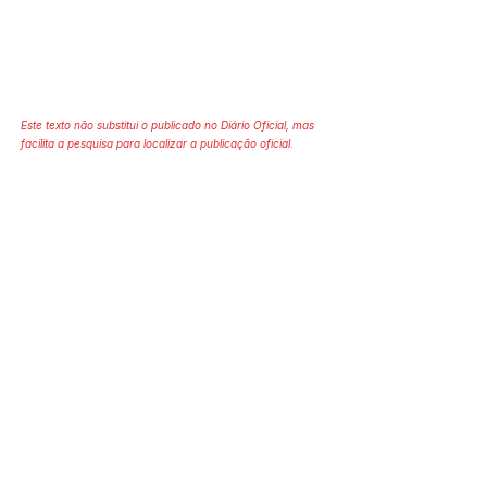
Este texto não substitui o publicado no Diário Oficial, mas
facilita a pesquisa para localizar a publicação oficial.
SERVIÇO DE ATENDIMENTO AO 
CIDADÃO (SIC) E OUVIDORIA
Prefeitura de Mâncio Lima - Estado 
do Acre