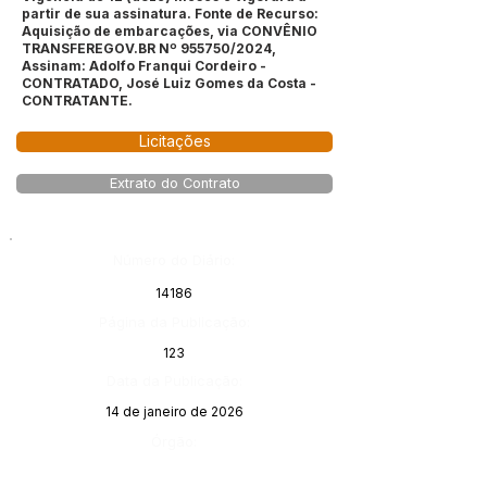
partir de sua assinatura. Fonte de Recurso:
Aquisição de embarcações, via CONVÊNIO
TRANSFEREGOV.BR Nº 955750/2024,
Assinam: Adolfo Franqui Cordeiro -
CONTRATADO, José Luiz Gomes da Costa -
CONTRATANTE.
Licitações
Extrato do Contrato
Número do Diário:
14186
Página da Publicação:
123
Data da Publicação:
14 de janeiro de 2026
Órgão: