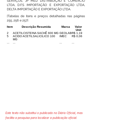
SERVIÇOS, JP MED DISTRIBUIÇÃO E COMERCIO
LTDA, D.F.S IMPORTAÇÃO E EXPORTAÇÃO LTDA,
DELTA IMPORTAÇÃO E EXPORTAÇÃO LTDA.
[Tabelas de itens e preços detalhadas nas páginas
255, 256 e 257]
Item
Descrição Resumida
Marca
Valor
Unit
2
ACETILCISTEINA SACHÊ 600 MG
GEOLAB
R$ 1,19
5
ACIDO ACETILSALICILICO 100
IMEC
R$ 0,06
MG
...
...
...
...
Este texto não substitui o publicado no Diário Oficial, mas
facilita a pesquisa para localizar a publicação oficial.