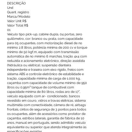
DESCRIÇÃO
Und
Quant. registro
Marca/Modelo
Valor Unit R$
Valor Total R$
01
Veículo tipo pick-up, cabine dupla, 04 portas, zero
quilômetro, cor: branco ou prata, com capacidade
para 05 ocupantes, com motorização diesel de no
mínimo 2.8 litros, potência mínima de 200 cv e torque
mínimo de 50 kgf.m, equipado com transmissão
automática de no mínimo 6 marchas, tração 4x4 com
reduzida e acionamento eletrônico, direção assistida
(hidráulica ou elétrica), suspensão dianteira
independente e traseira com eixo rígido, freios com
sistema ABS e controle eletrônico de estabilidade e
tração, capacidade mínima de carga de 1.000 kg,
caçamba com capacidade de volume mínimo de 950
litros ou 0,95m³ tanque de combustível com
capacidade mínima de 80 litros, rodas aro de 17’’,
veículo equipado com ar- condicionado, bancos
revestido em couro, vidros e travas elétricas, sistema
multimídia com conectividade, câmera de ré, airbags
frontais, cintos de segurança de 3 pontos para todos
os ocupantes, além de acessórios como protetor de
caçamba, estribos laterais, garantia de fábrica de 10
anos, manual em português, sendo admitido veículo
equivalente ou superior que atenda integralmente às
especificações exigidas.