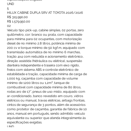
UND
5
HILUX CABINE DUPLA SRV AT TOYOTA 2026/2026
R$ 315.990,00
R$
1.579.950
,00
02
Veículo tipo pick-up, cabine simples, 02 portas, zero
quilômetro, cor: branco ou prata, com capacidade
para mínima para 02 ocupantes, com motorização
diesel de no mínimo 2.8 litros, potência mínima de
200 cv e torque mínimo de 50 kgf.m, equipado com
transmissão automática de no mínimo 6 marchas,
tração 4x4 com reduzida e acionamento eletrônico,
direção assistida (hidráulica ou elétrica), suspensão
dianteira independente e traseira com eixo rígido,
freios com sistema ABS e controle eletrônico de
estabilidade e tração, capacidade mínima de carga de
1.000 kg, caçamba com capacidade de volume
mínimo de 1200 litros ou 1,2m³, tanque de
combustível com capacidade mínima de 80 litros,
rodas aro de 17’’, pneus de uso misto, equipado com
ar-condicionado, banco revestido em couro, vidros
elétricos ou manual, travas elétricas, airbags frontais,
cintos de segurança de 3 pontos, além de acessórios
como protetor de caçamba, garantia de fábrica de 10
anos, manual em português, sendo admitido veículo
equivalente ou superior que atenda integralmente às
especificações exigidas.
UND