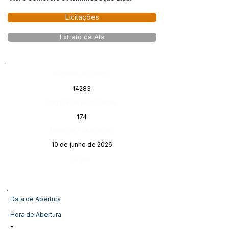
Licitações
Extrato da Ata
Número do Diário:
14283
Página da Publicação:
174
Data da Publicação:
10 de junho de 2026
Órgão:
Data de Abertura
-
Hora de Abertura
-