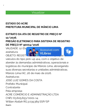
Visualizar
ESTADO DO ACRE
PREFEITURA MUNICIPAL DE MÂNCIO LIMA
EXTRATO DA ATA DE REGISTRO DE PREÇO Nº
12/2026.
PREGÃO ELETRONICO PARA SISTEMA DE REGISTRO
DE PREÇO Nº 90004/2026
VALIDADE: 12 (Doze meses) a partir da data de
assinatura.
OBJETO: REGISTRO DE PREÇOS, para aquisição de
veículos do tipo pick-up 4x4, com o objetivo de
atender às demandas administrativas, operacionais e
logísticas do município de Mâncio Lima, abrangendo
suas diversas secretarias e unidades administrativas.
Mâncio Lima/AC, 26 de maio de 2026.
Assinaturas
JOSÉ LUIZ GOMES DA COSTA
Prefeito Municipal
Contratante
Pela empresa:
ACRE COMÉRCIO E ADMINISTRAÇÃO LTDA
CNPJ: 63.605.653/0001-14
Willian Atallah RG.3.039.389 SSP/SP
Item