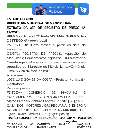
Visualizar
ESTADO DO ACRE
PREFEITURA MUNICIPAL DE MÂNCIO LIMA
EXTRATO DA ATA DE REGISTRO DE PREÇO Nº
11/2026.
PREGÃO ELETRONICO PARA SISTEMA DE REGISTRO
DE PREÇO Nº 90003/2026
VALIDADE: 12 (Doze meses) a partir da data de
assinatura.
OBJETO: REGISTRO DE PREÇOS, Aquisição de
Máquinas e Equipamentos Agrícolas - (Microtrator e
Carreta Agrícola) visando o fortalecimento da cadeia
produtiva do Município de Mâncio Lima/AC. Mâncio
Lima/AC, 20 de maio de 2026.
Assinaturas:
JOSÉ LUIZ GOMES DA COSTA - Prefeito Municipal -
Contratante
Pelas empresas:
FEITOZAM COMÉRCIO DE MÁQUINAS E
EQUIPAMENTOS LTDA - CNPJ:
48.475.333
/0001-01 -
Marcos Antônio Pinheiro Feitoza CPF:
010.548.592-64
CASA DOS MOTORES AGROPECUÁRIA E ENERGIA
SOLAR VERDE LTDA - CNPJ:
38.347.140
/0001-03 -
Djean Oliveira Bezerra CPF:
691.988.372-49
RAZÃO SOCIAL
ITEM
DESCRIÇÃO
Und
Quant.
Marca/Modelo
registro
FEITOZAM
02
CARRETA
Unid.
30
MAQUINA
COMÉRCIO DE
BASCULANTE
FORT CARETA