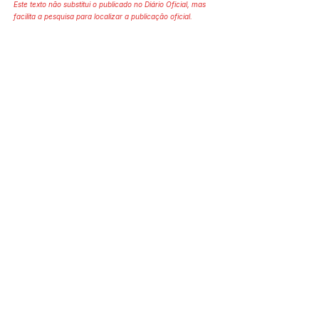
Este texto não substitui o publicado no Diário Oficial, mas
facilita a pesquisa para localizar a publicação oficial.
SERVIÇO DE ATENDIMENTO AO 
CIDADÃO (SIC) E OUVIDORIA
Prefeitura de Mâncio Lima - Estado 
do Acre
CNPJ 04.059.671/0001-89
💻Acesso online: 
SIC 
| 
Fale Conosco
 | 
Ouvidoria
| 
Mapa do Site