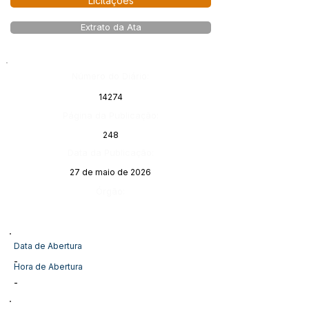
Licitações
Extrato da Ata
Número do Diário:
14274
Página da Publicação:
248
Data da Publicação:
27 de maio de 2026
Órgão:
Data de Abertura
-
Hora de Abertura
-