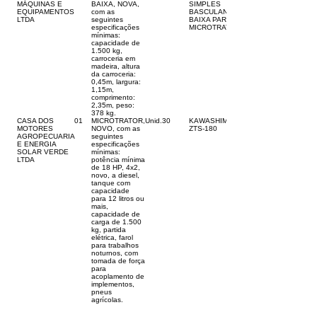
MÁQUINAS E
BAIXA, NOVA,
SIMPLES
EQUIPAMENTOS
com as
BASCULANETE
LTDA
seguintes
BAIXA PARA
especificações
MICROTRATOR
mínimas:
capacidade de
1.500 kg,
carroceria em
madeira, altura
da carroceria:
0,45m, largura:
1,15m,
comprimento:
2,35m, peso:
378 kg.
CASA DOS
01
MICROTRATOR,
Unid.
30
KAWASHIMA
MOTORES
NOVO, com as
ZTS-180
AGROPECUARIA
seguintes
E ENERGIA
especificações
SOLAR VERDE
mínimas:
LTDA
potência mínima
de 18 HP, 4x2,
novo, a diesel,
tanque com
capacidade
para 12 litros ou
mais,
capacidade de
carga de 1.500
kg, partida
elétrica, farol
para trabalhos
noturnos, com
tomada de força
para
acoplamento de
implementos,
pneus
agrícolas.