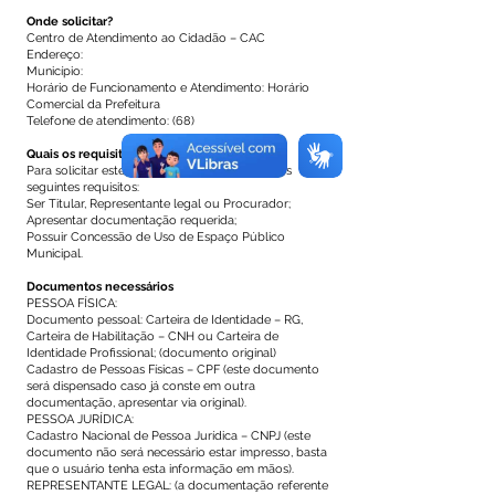
Onde solicitar?
Centro de Atendimento ao Cidadão – CAC
Endereço:
Município:
Horário de Funcionamento e Atendimento: Horário
Comercial da Prefeitura
Telefone de atendimento: (68)
Quais os requisitos necessários?
Para solicitar este serviço é preciso atender aos
seguintes requisitos:
Ser Titular, Representante legal ou Procurador;
Apresentar documentação requerida;
Possuir Concessão de Uso de Espaço Público
Municipal.
Documentos necessários
PESSOA FÍSICA:
Documento pessoal: Carteira de Identidade – RG,
Carteira de Habilitação – CNH ou Carteira de
Identidade Profissional; (documento original)
Cadastro de Pessoas Físicas – CPF (este documento
será dispensado caso já conste em outra
documentação, apresentar via original).
PESSOA JURÍDICA:
Cadastro Nacional de Pessoa Jurídica – CNPJ (este
documento não será necessário estar impresso, basta
que o usuário tenha esta informação em mãos).
REPRESENTANTE LEGAL: (a documentação referente