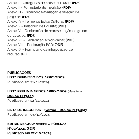
Anexo I - Categorias de bolsas culturais;
(PDF)
Anexo II - Formulário de Inscrição;
(PDF)
Anexo III - Critérios de avaliação e seleção de
projetos;
(PDF)
Anexo IV - Termo de Bolsa Cultural;
(PDF)
Anexo V - Relatório de Bolsista;
(PDF)
Anexo VI - Declaração de representação de grupo
ou coletivo;
(PDF)
Anexo VII - Declaração étnico-racial;
(PDF)
Anexo VIII – Declaração PCD;
(PDF)
Anexo IX – Formulário de interposição de
recurso;
(PDF)
PUBLICAÇÕES
LISTA DEFINITIVA DOS APROVADOS
Publicado em 21/11/2024
LISTA PRELIMINAR DOS APROVADOS
(
Versão -
DOEAC N°13.903
)
Publicado em 12/11/2024
LISTA DE INSCRITOS
- (
Versão - DOEAC N°13.897
)
Publicado em 04/11/2024
EDITAL DE CHAMAMENTO PÚBLICO
Nº02/2024
(
PDF
)
Publicado em 22/10/2024