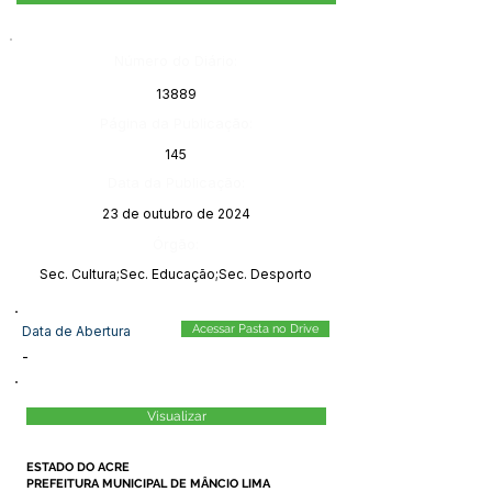
Número do Diário:
13889
Página da Publicação:
145
Data da Publicação:
23 de outubro de 2024
Órgão:
Sec. Cultura;Sec. Educação;Sec. Desporto
Acessar Pasta no Drive
Data de Abertura
-
Visualizar
ESTADO DO ACRE
PREFEITURA MUNICIPAL DE MÂNCIO LIMA