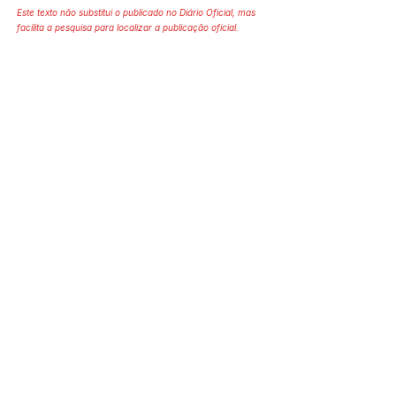
Este texto não substitui o publicado no Diário Oficial, mas
facilita a pesquisa para localizar a publicação oficial.
SERVIÇO DE ATENDIMENTO AO 
CIDADÃO (SIC) E OUVIDORIA
Prefeitura de Mâncio Lima - Estado 
do Acre
CNPJ 04.059.671/0001-89
💻Acesso online: 
SIC 
| 
Fale Conosco
 | 
Ouvidoria
| 
Mapa do Site