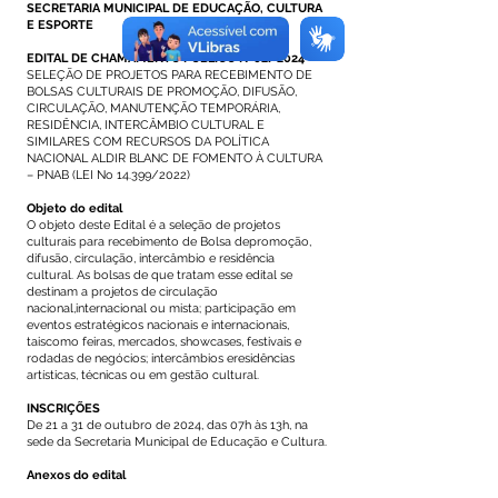
SECRETARIA MUNICIPAL DE EDUCAÇÃO, CULTURA
E ESPORTE
EDITAL DE CHAMAMENTO PÚBLICO Nº02/2024
SELEÇÃO DE PROJETOS PARA RECEBIMENTO DE
BOLSAS CULTURAIS DE PROMOÇÃO, DIFUSÃO,
CIRCULAÇÃO, MANUTENÇÃO TEMPORÁRIA,
RESIDÊNCIA, INTERCÂMBIO CULTURAL E
SIMILARES COM RECURSOS DA POLÍTICA
NACIONAL ALDIR BLANC DE FOMENTO À CULTURA
– PNAB (LEI No 14.399/2022)
Objeto do edital
O objeto deste Edital é a seleção de projetos
culturais para recebimento de Bolsa depromoção,
difusão, circulação, intercâmbio e residência
cultural. As bolsas de que tratam esse edital se
destinam a projetos de circulação
nacional,internacional ou mista; participação em
eventos estratégicos nacionais e internacionais,
taiscomo feiras, mercados, showcases, festivais e
rodadas de negócios; intercâmbios eresidências
artísticas, técnicas ou em gestão cultural.
INSCRIÇÕES
De 21 a 31 de outubro de 2024, das 07h às 13h, na
sede da Secretaria Municipal de Educação e Cultura.
Anexos do edital