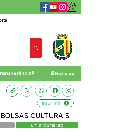
osta
ransparência⬇️
📰Notícias
Imprimir
DE BOLSAS CULTURAIS
Em andamentro