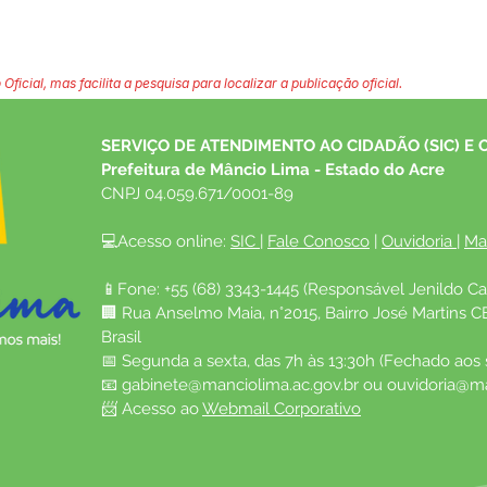
 Oficial, mas facilita a pesquisa para localizar a publicação oficial.
SERVIÇO DE ATENDIMENTO AO CIDADÃO (SIC) E 
Prefeitura de Mâncio Lima - Estado do Acre
CNPJ 04.059.671/0001-89
💻Acesso online: 
SIC 
| 
Fale Conosco
 | 
Ouvidoria
| 
Ma
📱Fone: +55 (68) 3343-1445 (Responsável Jenildo Ca
🏢 Rua Anselmo Maia, n°2015, Bairro José Martins C
Brasil
📅 Segunda a sexta, das 7h às 13:30h (Fechado aos
📧 
gabinete@manciolima.ac.gov.br
 ou 
ouvidoria@ma
📨 Acesso ao 
Webmail Corporativo