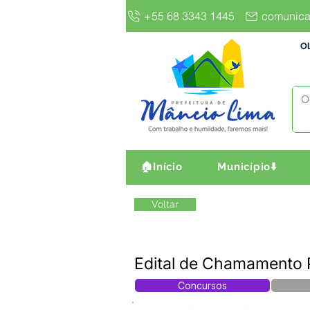
+55 68 3343 1445
comunica
Ol
🏠Início
Município⬇️
Voltar
Edital de Chamamento
Concursos