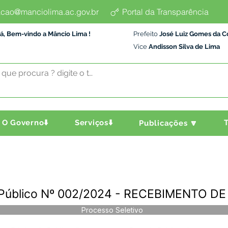
cao@manciolima.ac.gov.br
Portal da Transparência
á, Bem-vindo a Mâncio Lima !
Prefeito
José Luiz Gomes da C
Vice
Andisson Silva de Lima
O Governo⬇️
Serviços⬇️
T
Publicações 🔽
 Público Nº 002/2024 - RECEBIMENTO 
Processo Seletivo