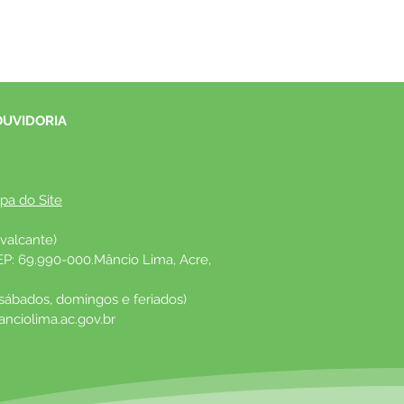
OUVIDORIA
pa do Site
valcante)
EP: 69.990-000.Mâncio Lima, Acre, 
 sábados, domingos e feriados)
nciolima.ac.gov.br