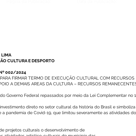
Página da Publicação:
Data da Publicação:
 LIMA
ÇÃO CULTURA E DESPORTO
Nº 002/2024
S PARA FIRMAR TERMO DE EXECUÇÃO CULTURAL COM RECURSO
 |APOIO A DEMAIS AREAS DA CULTURA – RECURSOS REMANECENTE
s do Governo Federal repassados por meio da Lei Complementar no 1
investimento direto no setor cultural da história do Brasil e simboliz
te a pandemia de Covid-19, que limitou severamente as atividades do 
 de projetos culturais o desenvolvimento de
atividades artístico-culturais do município das