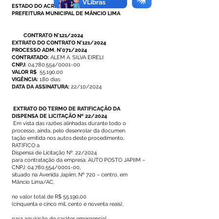
ESTADO DO ACRE
PREFEITURA MUNICIPAL DE MÂNCIO LIMA
CONTRATO N°121/2024
EXTRATO DO CONTRATO N°121/2024
PROCESSO ADM. N°071/2024
CONTRATADO:
ALEM A. SILVA EIRELI
CNPJ:
04.780.554/0001-00
VALOR R$
55.190,00
VIGÊNCIA:
180 dias
DATA DA ASSINATURA:
22/10/2024
EXTRATO DO TERMO DE RATIFICAÇÃO DA
DISPENSA DE LICITAÇÃO Nº 22/2024
Em vista das razões alinhadas durante todo o
processo, ainda, pelo desenrolar da documen
tação emitida nos autos deste procedimento,
RATIFICO a
Dispensa de Licitação Nº. 22/2024
para contratação da empresa: AUTO POSTO JAPIIM –
CNPJ:
04.780.554
/0001-00,
situado na Avenida Japiim, Nº 720 – centro, em
Mâncio Lima/AC,
no valor total de R$ 55.190,00
(cinquenta e cinco mil, cento e noventa reais),
para aquisição de caráter emergencial