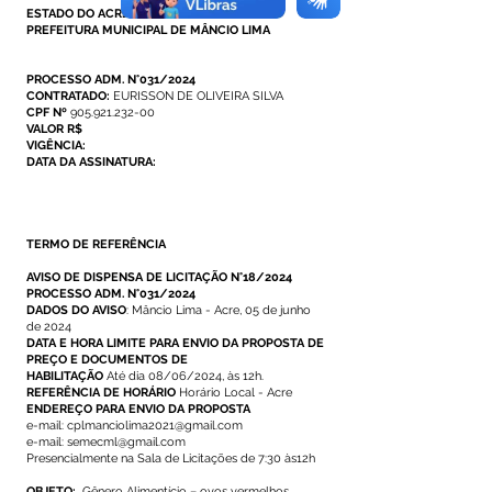
ESTADO DO ACRE
PREFEITURA MUNICIPAL DE MÂNCIO LIMA
PROCESSO ADM. N°031/2024
CONTRATADO:
EURISSON DE OLIVEIRA SILVA
CPF Nº
905.921.232-00
VALOR R$
VIGÊNCIA:
DATA DA ASSINATURA:
TERMO DE REFERÊNCIA
AVISO DE DISPENSA DE LICITAÇÃO N°18/2024
PROCESSO ADM. N°031/2024
DADOS DO AVISO
: Mâncio Lima - Acre, 05 de junho
de 2024
DATA E HORA LIMITE PARA ENVIO DA PROPOSTA DE
PREÇO E DOCUMENTOS DE
HABILITAÇÃO
Até dia 08/06/2024, às 12h.
REFERÊNCIA DE HORÁRIO
Horário Local - Acre
ENDEREÇO PARA ENVIO DA PROPOSTA
e-mail:
cplmanciolima2021@gmail.com
e-mail:
semecml@gmail.com
Presencialmente na Sala de Licitações de 7:30 às12h
OBJETO:
Gênero Alimentício – ovos vermelhos