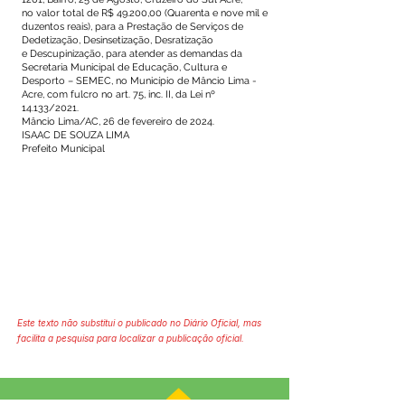
no valor total de R$ 49.200,00 (Quarenta e nove mil e
duzentos reais), para a Prestação de Serviços de
Dedetização, Desinsetização, Desratização
e Descupinização, para atender as demandas da
Secretaria Municipal de Educação, Cultura e
Desporto – SEMEC, no Município de Mâncio Lima -
Acre, com fulcro no art. 75, inc. II, da Lei nº
14.133/2021.
Mâncio Lima/AC, 26 de fevereiro de 2024.
ISAAC DE SOUZA LIMA
Prefeito Municipal
Este texto não substitui o publicado no Diário Oficial, mas
facilita a pesquisa para localizar a publicação oficial.