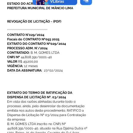
ESTADO DO ACRE
PREFEITURA MUNICIPAL DE MÂNCIO LIMA
REVOGAÇÃO DE LICITAÇÃO
-
(PDF)
**********************************
CONTRATO N°029/2024
Fiscais do CONTRATO Nº093 2025
EXTRATO DO CONTRATO Nº029/2024
PROCESSO ADM. N°/2024
CONTRATADO:
B. M. GOMES LTDA
CNPJ Nº
44.808.391/0001-40
VALOR
R$ 49.200,00
VIGÊNCIA:
12 meses
DATA DA ASSINATURA:
27/02/2024
EXTRATO DO TERMO DE RATIFICAÇÃO DA
DISPENSA DE LICITAÇÃO Nº. 03/2024
Em vista das razões alinhadas durante todo o
processo, ainda, pelo desenrolar da documentação
emitida nos autos deste procedimento, RATIFICO a
Dispensa de Licitação Nº 03/2024 para Contratação
da empresa:
B. M. GOMES LTDA inscrito no CNPJ Nº
44.808.391
/0001-40, situado na Rua Djalma Dutra nº
1201, Bairro, 25 de Agosto, Cruzeiro do Sul Acre,