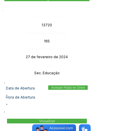
Número do Diário:
13720
Página da Publicação:
165
Data da Publicação:
27 de fevereiro de 2024
Órgão:
Sec. Educação
Acessar Pasta no Drive
Data de Abertura
-
Hora de Abertura
-
Visualizar