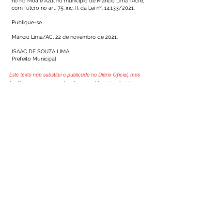
no rio Môa e Azul no município de Mâncio Lima -Acre,
com fulcro no art. 75, inc. II, da Lei nº. 14.133/2021.
Publique-se.
Mâncio Lima/AC, 22 de novembro de 2021.
ISAAC DE SOUZA LIMA
Prefeito Municipal
Este texto não substitui o publicado no Diário Oficial, mas
facilita a pesquisa para localizar a publicação oficial.
SERVIÇO DE ATENDIMENTO AO 
CIDADÃO (SIC) E OUVIDORIA
Prefeitura de Mâncio Lima - Estado 