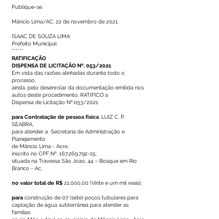
Publique-se.
Mâncio Lima/AC, 22 de novembro de 2021.
ISAAC DE SOUZA LIMA
Prefeito Municipal
******
RATIFICAÇÃO
DISPENSA DE LICITAÇÃO Nº. 053/2021
Em vista das razões alinhadas durante todo o
processo,
ainda, pelo desenrolar da documentação emitida nos
autos deste procedimento, RATIFICO a
Dispensa de Licitação Nº.053/2021
para Contratação de pessoa física
, LUIZ C. P.
SEABRA,
para atender a Secretaria de Administração e
Planejamento
de Mâncio Lima - Acre,
inscrito no CPF Nº.
167.269.792-15
,
situada na Travessa São Joao, 44 – Bosque em Rio
Branco - Ac,
no valor total de R$
21.000,00 (Vinte e um mil reais),
para
construção de 07 (sete) poços tubulares para
captação de água subterrânea para atender as
famílias