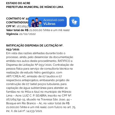
ESTADO DO ACRE
PREFEITURA MUNICIPAL DE MÂNCIO LIMA
CONTRATO N° 226/2021
CONTRATADO(A):
LUIZ C. P. SEABRA
CPF N°:
167.269.792-15
Valor total de R$
21.000,00 (Vinte e um mil reais)
Vigência
: 22/02/2022
RATIFICAÇÃO DISPENSA DE LICITAÇÃO Nº.
053/2021
Em vista das razões alinhadas durante todo o
processo, ainda, pelo desenrolar da documentação
emitida nos autos deste procedimento, RATIFICO a
Dispensa de Licitação Nº.053/2021. Contratação de
pessoa física para serviço de consultoria técnica na
realização de estudo hidro geológico, com
ART/CREA-AC, emissão de 07 laudos e 07
respectivos anteprojetos, embasando projeto de
construção de 07 (sete) poços tubulares, para
captação de água subterrânea para atender as
famílias no rio Môa e Azul no município de Mâncio
Lima – Acre. LUIZ C. P. SEABRA, inscrito no CPF Nº.
167.269.792-15, situado na Travessa São Joao, 44 –
Bosque em Rio Branco - Ac, no valor total de R$
21.000,00 (Vinte e um mil reais), com fulcro no art. 75,
inc. II, da Lei nº. 14.133/2021