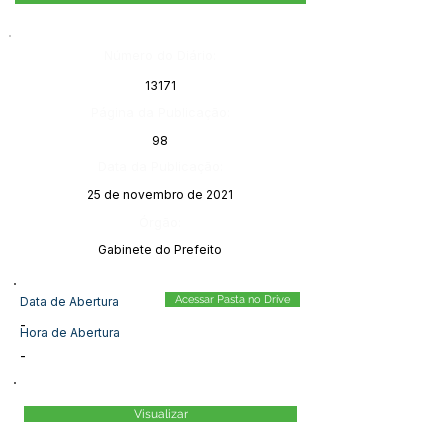
Número do Diário:
13171
Página da Publicação:
98
Data da Publicação:
25 de novembro de 2021
Órgão:
Gabinete do Prefeito
Acessar Pasta no Drive
Data de Abertura
-
Hora de Abertura
-
Visualizar