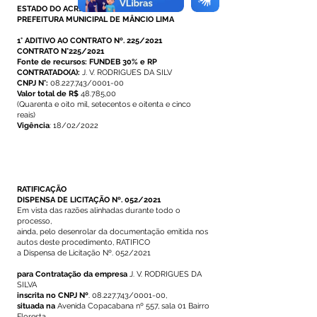
ESTADO DO ACRE
PREFEITURA MUNICIPAL DE MÂNCIO LIMA
1° ADITIVO AO CONTRATO Nº. 225/2021
CONTRATO N°225/2021
Fonte de recursos: FUNDEB 30% e RP
CONTRATADO(A):
J. V. RODRIGUES DA SILV
CNPJ N°:
08.227.743/0001-00
Valor total de R$
48.785,00
(Quarenta e oito mil, setecentos e oitenta e cinco
reais)
Vigência
: 18/02/2022
RATIFICAÇÃO
DISPENSA DE LICITAÇÃO Nº. 052/2021
Em vista das razões alinhadas durante todo o
processo,
ainda, pelo desenrolar da documentação emitida nos
autos deste procedimento, RATIFICO
a Dispensa de Licitação Nº. 052/2021
para Contratação da empresa
J. V. RODRIGUES DA
SILVA
inscrita no CNPJ Nº
.
08.227.743
/0001-00,
situada na
Avenida Copacabana nº 557, sala 01 Bairro
Floresta,