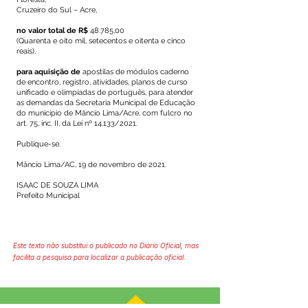
Cruzeiro do Sul – Acre,
no valor total de R$
48.785,00
(Quarenta e oito mil, setecentos e oitenta e cinco
reais),
para aquisição de
apostilas de módulos caderno
de encontro, registro, atividades, planos de curso
unificado e olimpíadas de português, para atender
as demandas da Secretaria Municipal de Educação
do município de Mâncio Lima/Acre, com fulcro no
art. 75, inc. II, da Lei nº 14.133/2021.
Publique-se.
Mâncio Lima/AC, 19 de novembro de 2021.
ISAAC DE SOUZA LIMA
Prefeito Municipal
Este texto não substitui o publicado no Diário Oficial, mas
facilita a pesquisa para localizar a publicação oficial.