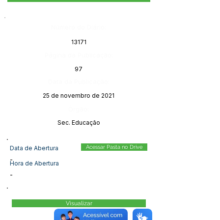
Número do Diário:
13171
Página da Publicação:
97
Data da Publicação:
25 de novembro de 2021
Órgão:
Sec. Educação
Acessar Pasta no Drive
Data de Abertura
-
Hora de Abertura
-
Visualizar