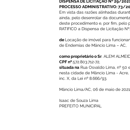
DISPENSA DE LICITAÇÃO Nº 29/202
PROCESSO ADMINISTRATIVO: 73/2
Em vista das razões alinhadas durant
ainda, pelo desenrolar da documenta
deste procedimento e, por fim, pelo 
RATIFICO a Dispensa de Licitação Nº.
de
Locação de imóvel para funciona
de Endemias de Mâncio Lima – AC,
como proprietário o Sr
. ALEM ALMEID
CPF nº
.572.803.712-72,
situada na
Rua Osvaldo Lima, nº 50 e 
nesta cidade de Mâncio Lima - Acre, c
inc. X, da Lei nº 8.666/93.
Mâncio Lima/AC, 06 de maio de 2021
Isaac de Souza Lima
PREFEITO MUNICIPAL