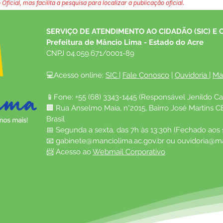
 Oficial, mas facilita a pesquisa para localizar a publicação oficial.
SERVIÇO DE ATENDIMENTO AO CIDADÃO (SIC) E 
Prefeitura de Mâncio Lima - Estado do Acre
CNPJ 04.059.671/0001-89
💻Acesso online: 
SIC 
| 
Fale Conosco
 | 
Ouvidoria
| 
Ma
📱Fone: +55 (68) 3343-1445 (Responsável Jenildo Ca
🏢 Rua Anselmo Maia, n°2015, Bairro José Martins C
Brasil
📅 Segunda a sexta, das 7h às 13:30h (Fechado aos
📧 
gabinete@manciolima.ac.gov.br
 ou 
ouvidoria@ma
📨 Acesso ao 
Webmail Corporativo