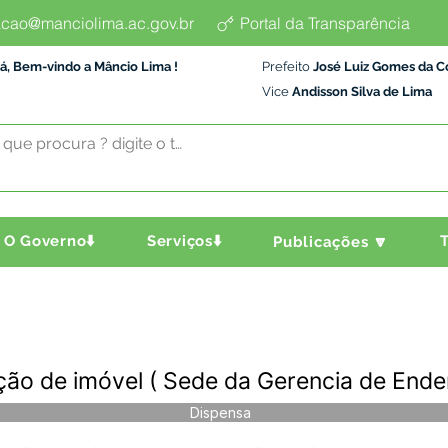
cao@manciolima.ac.gov.br
Portal da Transparência
á, Bem-vindo a Mâncio Lima !
Prefeito
José Luiz Gomes da C
Vice
Andisson Silva de Lima
O Governo⬇️
Serviços⬇️
T
Publicações 🔽
ão de imóvel ( Sede da Gerencia de Ende
Dispensa