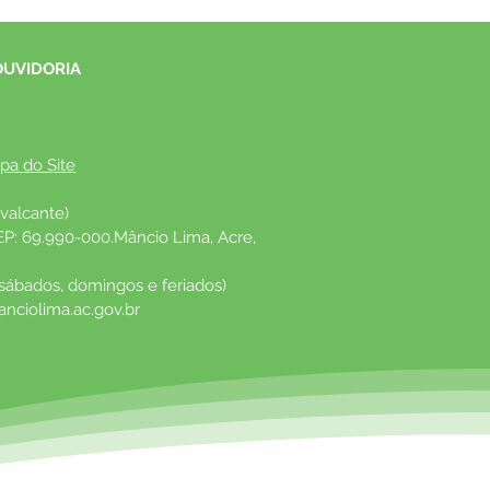
OUVIDORIA
pa do Site
valcante)
EP: 69.990-000.Mâncio Lima, Acre, 
 sábados, domingos e feriados)
nciolima.ac.gov.br