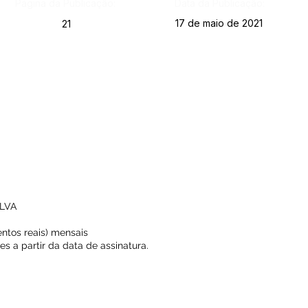
Página da Publicação:
Data da Publicação:
17 de maio de 2021
21
ILVA
ntos reais) mensais
s a partir da data de assinatura.