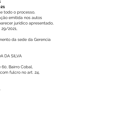
1
021
e todo o processo,
ção emitida nos autos
parecer jurídico apresentado,
 29/2021,
mento da sede da Gerencia
A DA SILVA
60, Bairro Cobal,
om fulcro no art. 24,
.