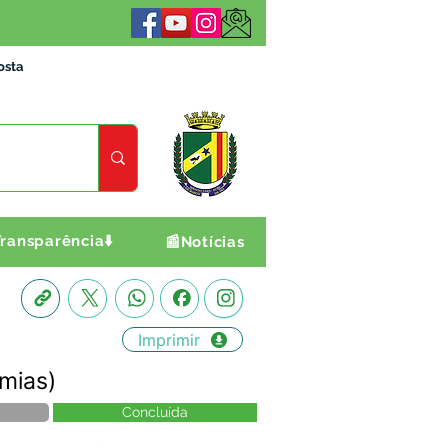
osta
ransparência⬇️
📰Notícias
Imprimir
mias)
Concluída