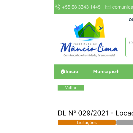
+55 68 3343 1445
comunica
Ol
🏠Início
Município⬇️
Voltar
DL N° 029/2021 - Locaç
Licitações