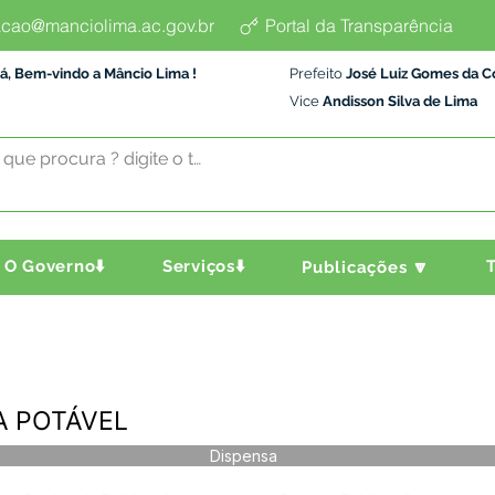
cao@manciolima.ac.gov.br
Portal da Transparência
á, Bem-vindo a Mâncio Lima !
Prefeito
José Luiz Gomes da C
Vice
Andisson Silva de Lima
O Governo⬇️
Serviços⬇️
T
Publicações 🔽
UA POTÁVEL
Dispensa