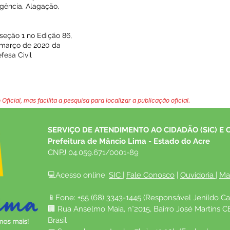
gência. Alagação,
 seção 1 no Edição 86,
e março de 2020 da
fesa Civil
 Oficial, mas facilita a pesquisa para localizar a publicação oficial.
SERVIÇO DE ATENDIMENTO AO CIDADÃO (SIC) E 
Prefeitura de Mâncio Lima - Estado do Acre
CNPJ 04.059.671/0001-89
💻Acesso online: 
SIC 
| 
Fale Conosco
 | 
Ouvidoria
| 
Ma
📱Fone: +55 (68) 3343-1445 (Responsável Jenildo Ca
🏢 Rua Anselmo Maia, n°2015, Bairro José Martins C
Brasil