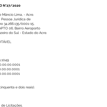
O N°27/2020
e Mâncio Lima, - Acre.
 Pessoa Jurídica de
 no 34.266.135/0001-15,
APTO 06, Bairro Aeroporto
zeiro do Sul - Estado do Acre.
OTÁVEL
1.1049
00.00.00.0001
0.00.00.0001
0.00.00.0001
inquenta e dois reais).
i de Licitações.