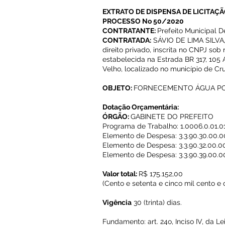
EXTRATO DE DISPENSA DE LICITAÇÃ
PROCESSO No 50/2020
CONTRATANTE:
Prefeito Municipal D
CONTRATADA:
SÁVIO DE LIMA SILVA,
direito privado, inscrita no CNPJ sob
estabelecida na Estrada BR 317, 105 
Velho, localizado no município de Cru
OBJETO:
FORNECEMENTO ÁGUA P
Dotação Orçamentária:
ÓRGÃO:
GABINETE DO PREFEITO
Programa de Trabalho: 1.0006.0.01.0
Elemento de Despesa: 3.3.90.30.00.
Elemento de Despesa: 3.3.90.32.00.0
Elemento de Despesa: 3.3.90.39.00.0
Valor total:
R$ 175.152,00
(Cento e setenta e cinco mil cento e c
Vigência
30 (trinta) dias.
Fundamento: art. 24o, Inciso IV, da Le