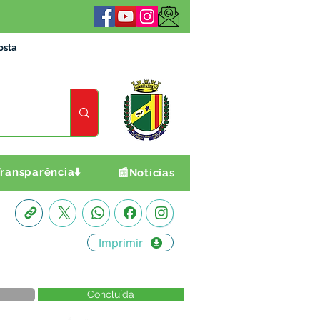
osta
ransparência⬇️
📰Notícias
Imprimir
Concluída