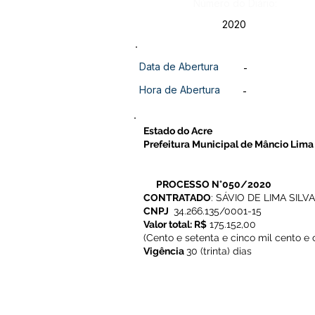
Número do Diário:
2020
Data de Abertura
-
Hora de Abertura
-
Estado do Acre
Prefeitura Municipal de Mâncio Lima
PROCESSO N°050/2020
CONTRATADO
: SÁVIO DE LIMA SILVA
CNPJ
34.266.135/0001-15
Valor total: R$
175.152,00
(Cento e setenta e cinco mil cento e 
Vigência
30 (trinta) dias