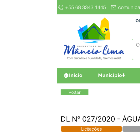
+55 68 3343 1445
comunica
Ol
🏠Início
Município⬇️
Voltar
DL N° 027/2020 - ÁG
Licitações