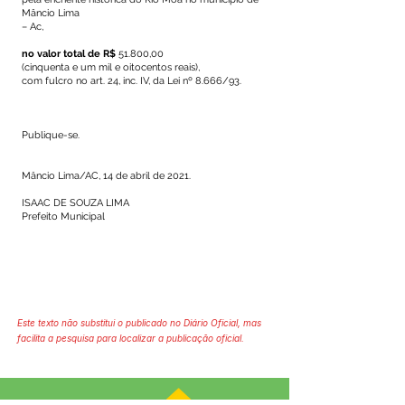
Mâncio Lima
– Ac,
no valor total de R$
51.800,00
(cinquenta e um mil e oitocentos reais),
com fulcro no art. 24, inc. IV, da Lei nº 8.666/93.
Publique-se.
Mâncio Lima/AC, 14 de abril de 2021.
ISAAC DE SOUZA LIMA
Prefeito Municipal
Este texto não substitui o publicado no Diário Oficial, mas
facilita a pesquisa para localizar a publicação oficial.