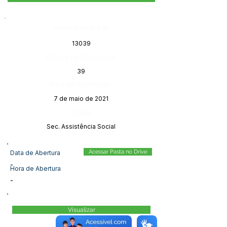
Número do Diário:
13039
Página da Publicação:
39
Data da Publicação:
7 de maio de 2021
Órgão:
Sec. Assistência Social
Acessar Pasta no Drive
Data de Abertura
-
Hora de Abertura
-
Visualizar