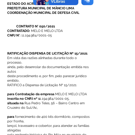
ESTADO DO ACRE
PREFEITURA MUNICIPAL DE MÂNCIO LIMA
COORDENAÇÃO MUNICIPAL DE DEFESA CIVIL
CONTRATO N° 050/2021
CONTRATADO:
MELO E MELO LTDA
CNPJ N°:
11.194.984
/0001-05
RATIFICAÇÃO DISPENSA DE LICITAÇÃO Nº 15/2021
Em vista das razões alinhadas durante todo o
processo,
ainda, pelo desenrolar da documentação emitida nos
autos
deste procedimento e, por fim, pelo parecer jurídico
emitido,
RATIFICO a Dispensa de Licitação Nº 15/2021
para Contratação da empresa
MELO E MELO LTDA
inscrita no CNPJ nº 1
1.194.984
/0001-05,
situada na
Rua Pedro Teles, 56 – Bairro Centro em
Cruzeiro do Sul/Ac,
para
fornecimento de 400 kits dormitório, compostos
por fronha,
lençol, travesseiro e cobertor, para atender as famílias
atingidas
pela enchente histórica do Rio Môa no município de