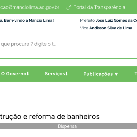
cao@manciolima.ac.gov.br
Portal da Transparência
á, Bem-vindo a Mâncio Lima !
Prefeito
José Luiz Gomes da C
Vice
Andisson Silva de Lima
O Governo⬇️
Serviços⬇️
T
Publicações 🔽
trução e reforma de banheiros
Dispensa