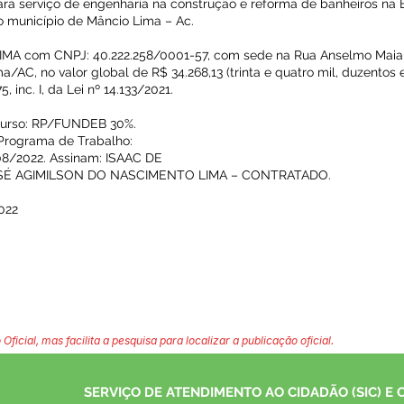
 serviço de engenharia na construção e reforma de banheiros na E
no município de Mâncio Lima – Ac.
com CNPJ: 40.222.258/0001-57, com sede na Rua Anselmo Maia, n
/AC, no valor global de R$ 34.268,13 (trinta e quatro mil, duzentos e
, inc. I, da Lei nº 14.133/2021.
curso: RP/FUNDEB 30%.
 Programa de Trabalho:
/08/2022. Assinam: ISAAC DE
SÉ AGIMILSON DO NASCIMENTO LIMA – CONTRATADO.
022
 Oficial, mas facilita a pesquisa para localizar a publicação oficial.
SERVIÇO DE ATENDIMENTO AO CIDADÃO (SIC) E 