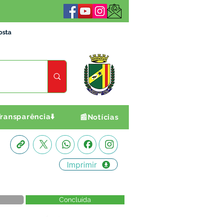
osta
ransparência⬇️
📰Notícias
Imprimir
Concluída