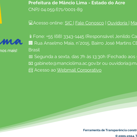
Prefeitura de Mâncio Lima - Estado do Acre
CNPJ 04.059.671/0001-89
💻Acesso online: 
SIC 
| 
Fale Conosco
 | 
Ouvidoria
| 
Ma
📱Fone: +55 (68) 3343-1445 (Responsável Jenildo Ca
🏢 Rua Anselmo Maia, n°2015, Bairro José Martins C
Brasil
📅 Segunda a sexta, das 7h às 13:30h (Fechado aos
📧 
gabinete@manciolima.ac.gov.br
 ou 
ouvidoria@ma
📨 Acesso ao 
Webmail Corporativo
Ferramenta de Transparência constr
© 2009-2024. T