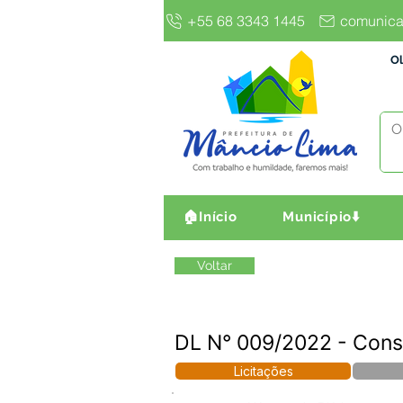
+55 68 3343 1445
comunica
Ol
🏠Início
Município⬇️
Voltar
DL N° 009/2022 - Cons
Licitações