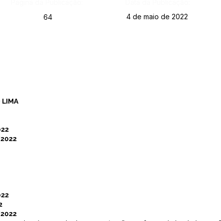
Página da Publicação:
Data da Publicação:
4 de maio de 2022
64
 LIMA
022
/2022
022
2
/2022