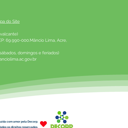
pa do Site
valcante)
EP: 69.990-000.Mâncio Lima, Acre, 
 sábados, domingos e feriados)
nciolima.ac.gov.br
uída com amor pela Decorp.
odos os direitos reservados.