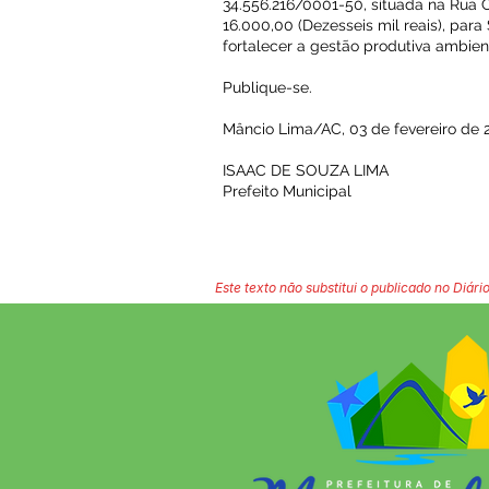
34.556.216/0001-50, situada na Rua Ca
16.000,00 (Dezesseis mil reais), para
fortalecer a gestão produtiva ambienta
Publique-se.
Mâncio Lima/AC, 03 de fevereiro de 
ISAAC DE SOUZA LIMA
Prefeito Municipal
Este texto não substitui o publicado no Diário