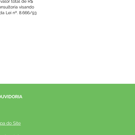
 valor total de R$
onsultoria visando
da Lei nº. 8.666/93
OUVIDORIA
pa do Site