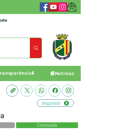
osta
ransparência⬇️
📰Notícias
Imprimir
ia
Concluída