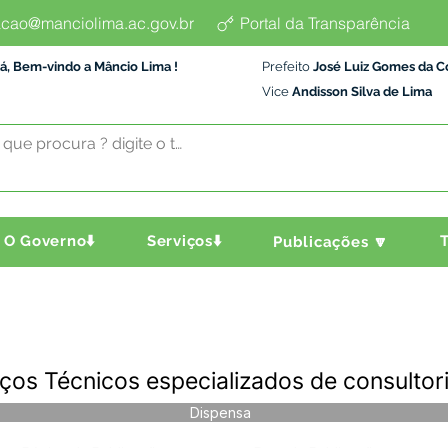
cao@manciolima.ac.gov.br
Portal da Transparência
á, Bem-vindo a Mâncio Lima !
Prefeito
José Luiz Gomes da C
Vice
Andisson Silva de Lima
O Governo⬇️
Serviços⬇️
T
Publicações 🔽
ços Técnicos especializados de consultor
Dispensa