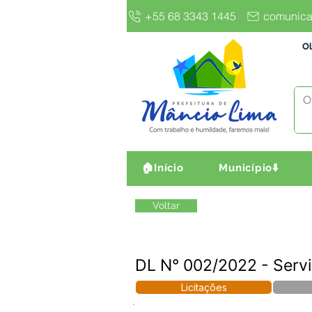
+55 68 3343 1445
comunica
Ol
🏠Início
Município⬇️
Voltar
DL N° 002/2022 - Servi
Licitações