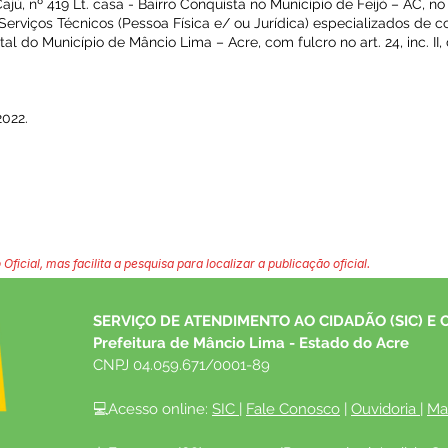
jú, nº 419 Lt. casa - Bairro Conquista no Município de Feijó – AC, no
 Serviços Técnicos (Pessoa Física e/ ou Jurídica) especializados de c
l do Município de Mâncio Lima – Acre, com fulcro no art. 24, inc. II, 
2022.
 Oficial, mas facilita a pesquisa para localizar a publicação oficial.
SERVIÇO DE ATENDIMENTO AO CIDADÃO (SIC) E 
Prefeitura de Mâncio Lima - Estado do Acre
CNPJ 04.059.671/0001-89
💻Acesso online: 
SIC 
| 
Fale Conosco
 | 
Ouvidoria
| 
Ma