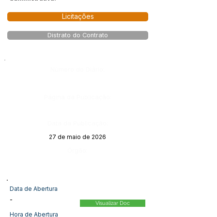
Licitações
Distrato do Contrato
Número do Diário:
Página da Publicação:
Data da Publicação:
27 de maio de 2026
Órgão:
Data de Abertura
-
Visualizar Doc
Hora de Abertura