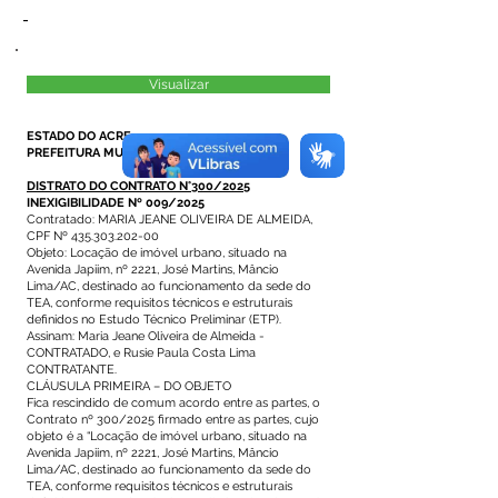
-
Visualizar
ESTADO DO ACRE
PREFEITURA MUNICIPAL DE MÂNCIO LIMA
DISTRATO DO CONTRATO N°300/2025
INEXIGIBILIDADE Nº 009/2025
Contratado: MARIA JEANE OLIVEIRA DE ALMEIDA,
CPF Nº 435.303.202-00
Objeto: Locação de imóvel urbano, situado na
Avenida Japiim, nº 2221, José Martins, Mâncio
Lima/AC, destinado ao funcionamento da sede do
TEA, conforme requisitos técnicos e estruturais
definidos no Estudo Técnico Preliminar (ETP).
Assinam: Maria Jeane Oliveira de Almeida -
CONTRATADO, e Rusie Paula Costa Lima
CONTRATANTE.
CLÁUSULA PRIMEIRA – DO OBJETO
Fica rescindido de comum acordo entre as partes, o
Contrato nº 300/2025 firmado entre as partes, cujo
objeto é a “Locação de imóvel urbano, situado na
Avenida Japiim, nº 2221, José Martins, Mâncio
Lima/AC, destinado ao funcionamento da sede do
TEA, conforme requisitos técnicos e estruturais