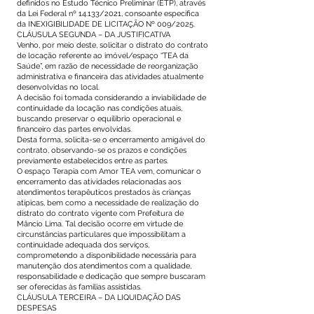
definidos no Estudo Técnico Preliminar (ETP), através
da Lei Federal nº 14.133/2021, consoante especifica
da INEXIGIBILIDADE DE LICITAÇÃO Nº 009/2025.
CLÁUSULA SEGUNDA – DA JUSTIFICATIVA
Venho, por meio deste, solicitar o distrato do contrato
de locação referente ao imóvel/espaço “TEA da
Saúde”, em razão de necessidade de reorganização
administrativa e financeira das atividades atualmente
desenvolvidas no local.
A decisão foi tomada considerando a inviabilidade de
continuidade da locação nas condições atuais,
buscando preservar o equilíbrio operacional e
financeiro das partes envolvidas.
Desta forma, solicita-se o encerramento amigável do
contrato, observando-se os prazos e condições
previamente estabelecidos entre as partes.
O espaço Terapia com Amor TEA vem, comunicar o
encerramento das atividades relacionadas aos
atendimentos terapêuticos prestados às crianças
atípicas, bem como a necessidade de realização do
distrato do contrato vigente com Prefeitura de
Mâncio Lima. Tal decisão ocorre em virtude de
circunstâncias particulares que impossibilitam a
continuidade adequada dos serviços,
comprometendo a disponibilidade necessária para
manutenção dos atendimentos com a qualidade,
responsabilidade e dedicação que sempre buscaram
ser oferecidas às famílias assistidas.
CLÁUSULA TERCEIRA – DA LIQUIDAÇÃO DAS
DESPESAS