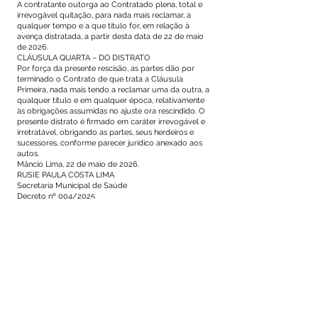
A contratante outorga ao Contratado plena, total e
irrevogável quitação, para nada mais reclamar, a
qualquer tempo e a que título for, em relação à
avença distratada, a partir desta data de 22 de maio
de 2026.
CLÁUSULA QUARTA – DO DISTRATO
Por força da presente rescisão, as partes dão por
terminado o Contrato de que trata a Cláusula
Primeira, nada mais tendo a reclamar uma da outra, a
qualquer título e em qualquer época, relativamente
às obrigações assumidas no ajuste ora rescindido. O
presente distrato é firmado em caráter irrevogável e
irretratável, obrigando as partes, seus herdeiros e
sucessores, conforme parecer jurídico anexado aos
autos.
Mâncio Lima, 22 de maio de 2026.
RUSIE PAULA COSTA LIMA
Secretaria Municipal de Saúde
Decreto nº 004/2025
Este texto não substitui o publicado no Diário Oficial, mas
facilita a pesquisa para localizar a publicação oficial.