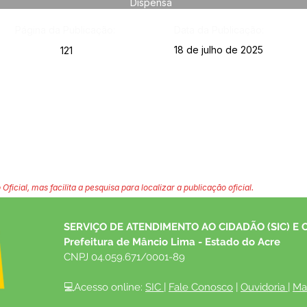
Dispensa
Página da Publicação:
Data da Publicação:
18 de julho de 2025
121
 Oficial, mas facilita a pesquisa para localizar a publicação oficial.
SERVIÇO DE ATENDIMENTO AO CIDADÃO (SIC) E 
Prefeitura de Mâncio Lima - Estado do Acre
CNPJ 04.059.671/0001-89
💻Acesso online: 
SIC 
| 
Fale Conosco
 | 
Ouvidoria
| 
Ma