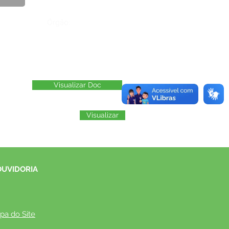
Órgão:
Visualizar Doc
Visualizar
OUVIDORIA
pa do Site