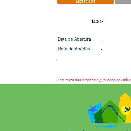
Licitações
Número do Diário:
14067
Data de Abertura
-
Hora de Abertura
-
Este texto não substitui o publicado no Diário