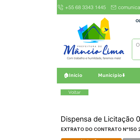
+55 68 3343 1445
comunica
Ol
🏠Início
Município⬇️
Voltar
Dispensa de Licitaçã
EXTRATO DO CONTRATO N°150 