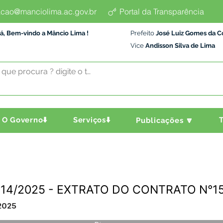
cao@manciolima.ac.gov.br
Portal da Transparência
á, Bem-vindo a Mâncio Lima !
Prefeito
José Luiz Gomes da C
Vice
Andisson Silva de Lima
O Governo⬇️
Serviços⬇️
T
Publicações 🔽
o 014/2025 - EXTRATO DO CONTRATO N°1
2025