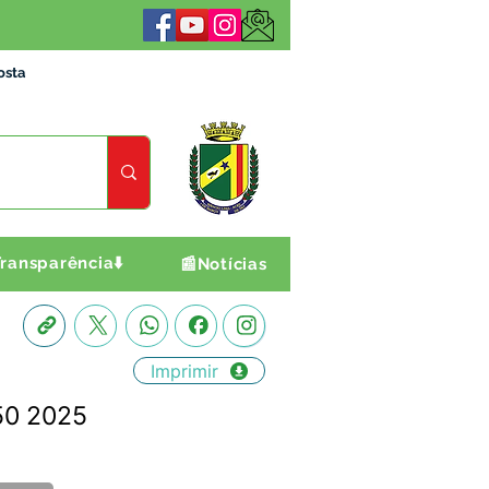
osta
ransparência⬇️
📰Notícias
Imprimir
50 2025