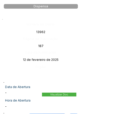
Dispensa
Número do Diário:
13962
Página da Publicação:
187
Data da Publicação:
12 de fevereiro de 2025
Órgão:
Data de Abertura
-
Visualizar Doc
Hora de Abertura
-