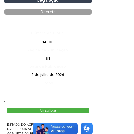
Legislação
Decreto
Número do Diário:
14303
Página da Publicação:
91
Data da Publicação:
9 de julho de 2026
Órgão:
Visualizar
ESTADO DO ACRE
PREFEITURA MUNICIPAL DE MÂNCIO LIMA
GABINETE DO PREFEITO