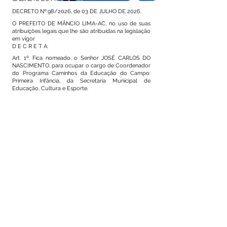
DECRETO Nº.98/2026, de 03 DE JULHO DE 2026.
O PREFEITO DE MÂNCIO LIMA-AC, no uso de suas
atribuições legais que lhe são atribuídas na legislação
em vigor
D E C R E T A:
Art. 1º. Fica nomeado, o Senhor JOSÉ CARLOS DO
NASCIMENTO, para ocupar o cargo de Coordenador
do Programa Caminhos da Educação do Campo:
Primeira Infância, da Secretaria Municipal de
Educação, Cultura e Esporte.