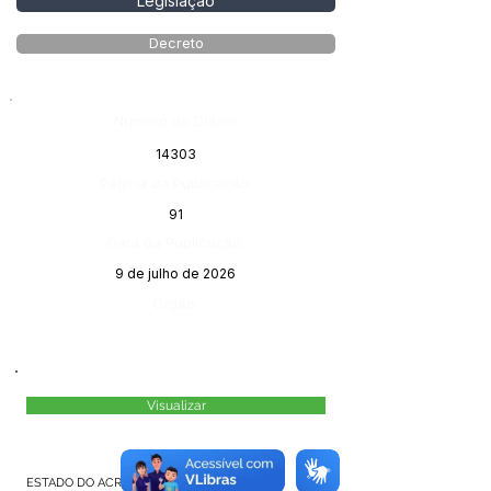
Legislação
Decreto
Número do Diário:
14303
Página da Publicação:
91
Data da Publicação:
9 de julho de 2026
Órgão:
Visualizar
MÂNCIO LIMA
ESTADO DO ACRE