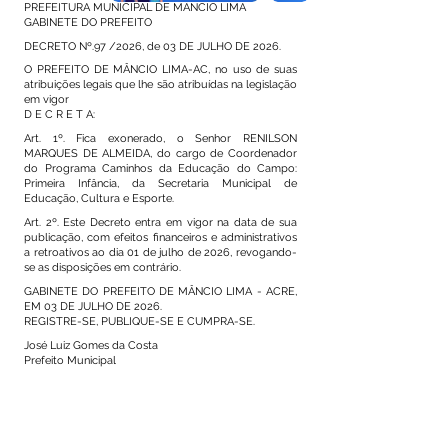
PREFEITURA MUNICIPAL DE MÂNCIO LIMA
GABINETE DO PREFEITO
DECRETO Nº.97 /2026, de 03 DE JULHO DE 2026.
O PREFEITO DE MÂNCIO LIMA-AC, no uso de suas
atribuições legais que lhe são atribuídas na legislação
em vigor
D E C R E T A:
Art. 1º. Fica exonerado, o Senhor RENILSON
MARQUES DE ALMEIDA, do cargo de Coordenador
do Programa Caminhos da Educação do Campo:
Primeira Infância, da Secretaria Municipal de
Educação, Cultura e Esporte.
Art. 2º. Este Decreto entra em vigor na data de sua
publicação, com efeitos financeiros e administrativos
a retroativos ao dia 01 de julho de 2026, revogando-
se as disposições em contrário.
GABINETE DO PREFEITO DE MÂNCIO LIMA - ACRE,
EM 03 DE JULHO DE 2026.
REGISTRE-SE, PUBLIQUE-SE E CUMPRA-SE.
José Luiz Gomes da Costa
Prefeito Municipal