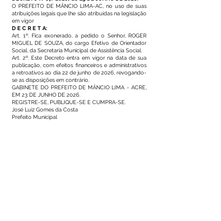
O PREFEITO DE MÂNCIO LIMA-AC, no uso de suas
atribuições legais que lhe são atribuídas na legislação
em vigor
D E C R E T A:
Art. 1º. Fica exonerado, a pedido o Senhor, ROGER
MIGUEL DE SOUZA, do cargo Efetivo de Orientador
Social, da Secretaria Municipal de Assistência Social.
Art. 2º. Este Decreto entra em vigor na data de sua
publicação, com efeitos financeiros e administrativos
a retroativos ao dia 22 de junho de 2026, revogando-
se as disposições em contrário.
GABINETE DO PREFEITO DE MÂNCIO LIMA - ACRE,
EM 23 DE JUNHO DE 2026.
REGISTRE-SE, PUBLIQUE-SE E CUMPRA-SE.
José Luiz Gomes da Costa
Prefeito Municipal