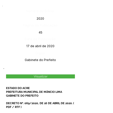
Número do Diário:
2020
Página da Publicação:
45
Data da Publicação:
17 de abril de 2020
Órgão:
Gabinete do Prefeito
Visualizar
ESTADO DO ACRE
PREFEITURA MUNICIPAL DE MÂNCIO LIMA
GABINETE DO PREFEITO
DECRETO Nº. 069/2020, DE 16 DE ABRIL DE 2020.
(
PDF
/
RTF
)