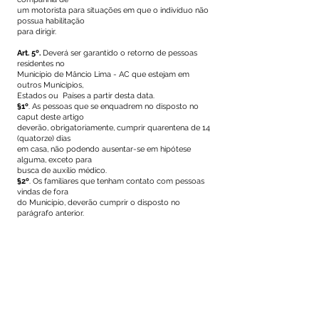
um motorista para situações em que o indivíduo não
possua habilitação
para dirigir.
Art. 5º.
Deverá ser garantido o retorno de pessoas
residentes no
Município de Mâncio Lima - AC que estejam em
outros Municípios,
Estados ou Países a partir desta data.
§1º
. As pessoas que se enquadrem no disposto no
caput deste artigo
deverão, obrigatoriamente, cumprir quarentena de 14
(quatorze) dias
em casa, não podendo ausentar-se em hipótese
alguma, exceto para
busca de auxílio médico.
§2º
. Os familiares que tenham contato com pessoas
vindas de fora
do Município, deverão cumprir o disposto no
parágrafo anterior.
Art. 6º.
O descumprimento das medidas previstas
neste Decreto
e nos demais que tratam sobre a prevenção, controle
e contenção
do novo Coronavírus (COVID-19) será comunicado
imediatamente
ao Ministério Público e Polícia Militar, para as medidas
cabíveis.