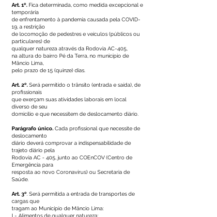
Art. 1º.
Fica determinada, como medida excepcional e
temporária
de enfrentamento à pandemia causada pela COVID-
19, a restrição
de locomoção de pedestres e veículos (públicos ou
particulares) de
qualquer natureza através da Rodovia AC-405,
na altura do bairro Pé da Terra, no município de
Mâncio Lima,
pelo prazo de 15 (quinze) dias.
Art. 2º.
Será permitido o trânsito (entrada e saída), de
profissionais
que exerçam suas atividades laborais em local
diverso de seu
domicílio e que necessitem de deslocamento diário.
Parágrafo único.
Cada profissional que necessite de
deslocamento
diário deverá comprovar a indispensabilidade de
trajeto diário pela
Rodovia AC - 405, junto ao COEnCOV (Centro de
Emergência para
resposta ao novo Coronavírus) ou Secretaria de
Saúde.
Art. 3º
. Será permitida a entrada de transportes de
cargas que
tragam ao Município de Mâncio Lima:
I - Alimentos de qualquer natureza;