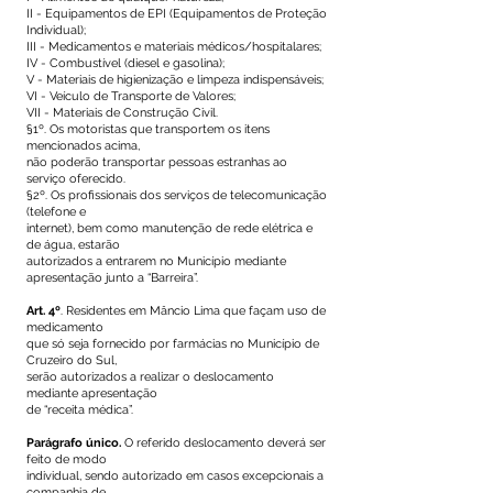
II - Equipamentos de EPI (Equipamentos de Proteção
Individual);
III - Medicamentos e materiais médicos/hospitalares;
IV - Combustível (diesel e gasolina);
V - Materiais de higienização e limpeza indispensáveis;
VI - Veículo de Transporte de Valores;
VII - Materiais de Construção Civil.
§1º. Os motoristas que transportem os itens
mencionados acima,
não poderão transportar pessoas estranhas ao
serviço oferecido.
§2º. Os profissionais dos serviços de telecomunicação
(telefone e
internet), bem como manutenção de rede elétrica e
de água, estarão
autorizados a entrarem no Município mediante
apresentação junto a “Barreira”.
Art. 4º
. Residentes em Mâncio Lima que façam uso de
medicamento
que só seja fornecido por farmácias no Município de
Cruzeiro do Sul,
serão autorizados a realizar o deslocamento
mediante apresentação
de “receita médica”.
Parágrafo único.
O referido deslocamento deverá ser
feito de modo
individual, sendo autorizado em casos excepcionais a
companhia de