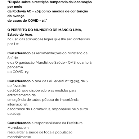
“Dispõe sobre a restrição temporária da locomoção
por meio
da Rodovia AC - 405 como medida de contenção
do avanço
de casos de COVID - 19.”
O PREFEITO DO MUNICÍPIO DE MÂNCIO LIMA,
Estado do Acre
,
no uso das atribuições legais que lhe são conferidas
por Lei:
Considerando
as recomendações do Ministério da
Saúde
e da Organização Mundial de Saúde - OMS, quanto à
pandemia
do COVID-19;
Considerando
o teor da Lei Federal nº 13.979, de 6
de fevereiro
de 2020, que dispõe sobre as medidas para
enfrentamento da
emergência de saúde pública de importância
internacional,
decorrente do Coronavírus, responsável pelo surto
de 2019;
Considerando
a responsabilidade da Prefeitura
Municipal em
resguardar a saúde de toda a população
manciolimense;