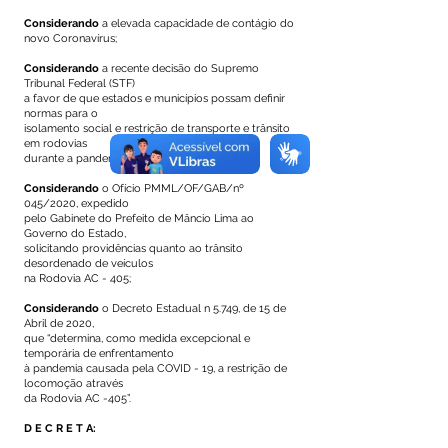
Considerando
a elevada capacidade de contágio do
novo Coronavírus;
Considerando
a recente decisão do Supremo
Tribunal Federal (STF)
a favor de que estados e municípios possam definir
normas para o
isolamento social e restrição de transporte e trânsito
em rodovias
durante a pandemia de Coronavírus.
Considerando
o Ofício PMML/OF/GAB/nº
045/2020, expedido
pelo Gabinete do Prefeito de Mâncio Lima ao
Governo do Estado,
solicitando providências quanto ao trânsito
desordenado de veículos
na Rodovia AC - 405;
Considerando
o Decreto Estadual n 5.749, de 15 de
Abril de 2020,
que “determina, como medida excepcional e
temporária de enfrentamento
à pandemia causada pela COVID - 19, a restrição de
locomoção através
da Rodovia AC -405”.
D E C R E T A: