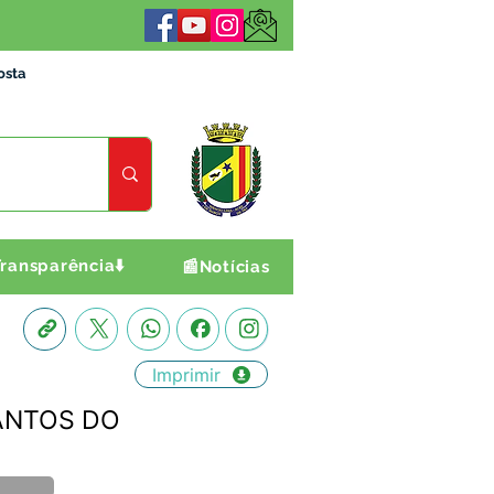
osta
ransparência⬇️
📰Notícias
Imprimir
SANTOS DO