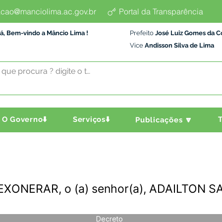
cao@manciolima.ac.gov.br
Portal da Transparência
á, Bem-vindo a Mâncio Lima !
Prefeito
José Luiz Gomes da C
Vice
Andisson Silva de Lima
O Governo⬇️
Serviços⬇️
T
Publicações 🔽
 EXONERAR, o (a) senhor(a), ADAILTON 
Decreto