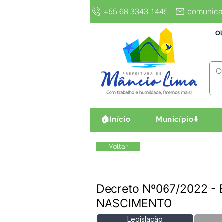
+55 68 3343 1445
comunica
Ol
🏠Início
Município⬇️
Voltar
Decreto Nº067/2022 -
NASCIMENTO
Legislação