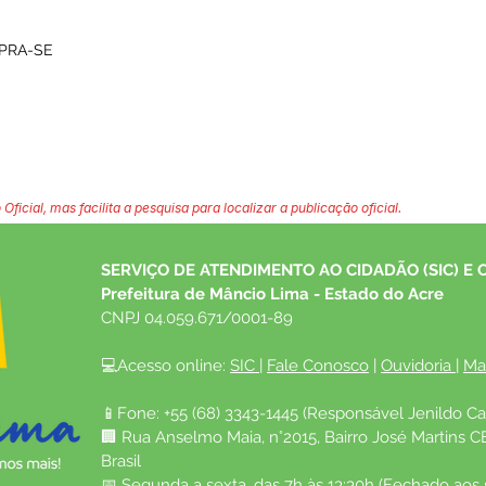
MPRA-SE
 Oficial, mas facilita a pesquisa para localizar a publicação oficial.
SERVIÇO DE ATENDIMENTO AO CIDADÃO (SIC) E 
Prefeitura de Mâncio Lima - Estado do Acre
CNPJ 04.059.671/0001-89
💻Acesso online: 
SIC 
| 
Fale Conosco
 | 
Ouvidoria
| 
Ma
📱Fone: +55 (68) 3343-1445 (Responsável Jenildo Ca
🏢 Rua Anselmo Maia, n°2015, Bairro José Martins C
Brasil
📅 Segunda a sexta, das 7h às 13:30h (Fechado aos