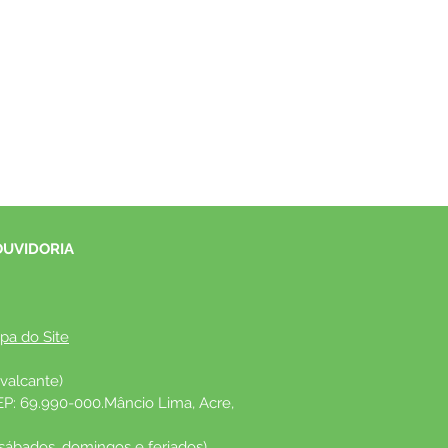
OUVIDORIA
pa do Site
valcante)
EP: 69.990-000.Mâncio Lima, Acre, 
 sábados, domingos e feriados)