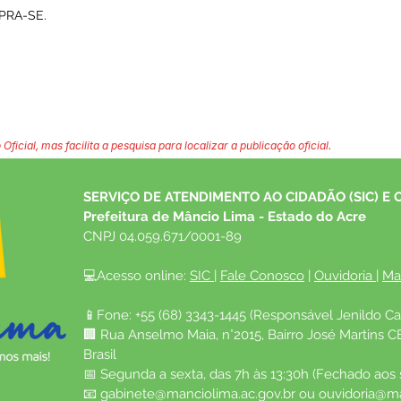
PRA-SE.
 Oficial, mas facilita a pesquisa para localizar a publicação oficial.
SERVIÇO DE ATENDIMENTO AO CIDADÃO (SIC) E 
Prefeitura de Mâncio Lima - Estado do Acre
CNPJ 04.059.671/0001-89
💻Acesso online: 
SIC 
| 
Fale Conosco
 | 
Ouvidoria
| 
Ma
📱Fone: +55 (68) 3343-1445 (Responsável Jenildo Ca
🏢 Rua Anselmo Maia, n°2015, Bairro José Martins C
Brasil
📅 Segunda a sexta, das 7h às 13:30h (Fechado aos
📧 
gabinete@manciolima.ac.gov.br
 ou 
ouvidoria@ma