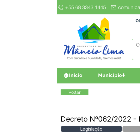
+55 68 3343 1445
comunica
Ol
🏠Início
Município⬇️
Voltar
Decreto Nº062/2022 
Legislação