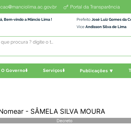
cao@manciolima.ac.gov.br
Portal da Transparência
á, Bem-vindo a Mâncio Lima !
Prefeito
José Luiz Gomes da C
Vice
Andisson Silva de Lima
O Governo⬇️
Serviços⬇️
T
Publicações 🔽
- Nomear - SÂMELA SILVA MOURA
Decreto