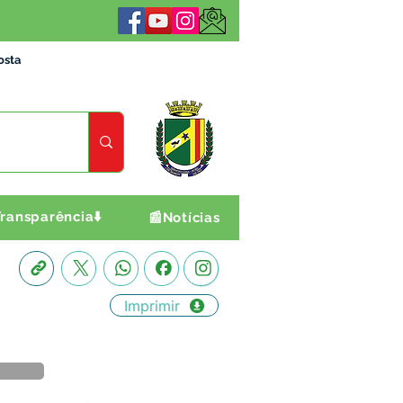
osta
ransparência⬇️
📰Notícias
Imprimir