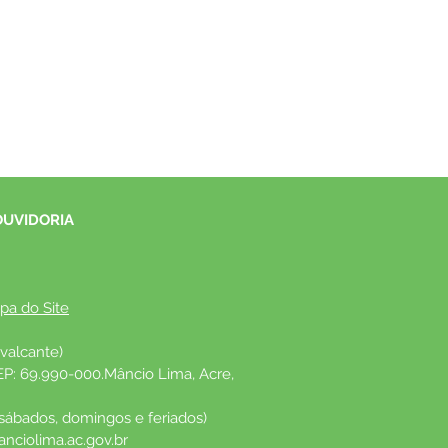
OUVIDORIA
pa do Site
valcante)
EP: 69.990-000.Mâncio Lima, Acre, 
 sábados, domingos e feriados)
nciolima.ac.gov.br