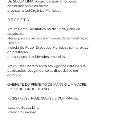
DE SOUZA LIMA, no uso de suas atribuições
constitucionais e na forma
prevista na Lei Orgânica Municipal.
D E C R E T A:
Art. 1º. Ponto Facultativo no dia 17 de junho de
2022(sexta-
-feira), para os órgãos e entidades da administração
Direta e
Indireta do Poder Executivo Municipal, sem prejuízo
da prestação
dos serviços considerados essenciais.
Art.2º. Este Decreto entra em vigor na data de sua
publicação, revogando-se as disposições em
contrário.
GABINETE DO PREFEITO DE MÃNCIO LIMA-ACRE,
EM 07 DE JUNHO DE 2022.
REGISTRE-SE, PUBLIQUE-SE E CUMPRA-SE.
Isaac de Souza Lima
Prefeito Municipal