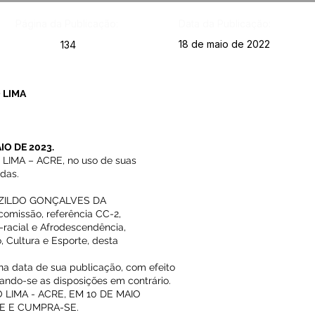
Página da Publicação:
Data da Publicação:
18 de maio de 2022
134
 LIMA
IO DE 2023.
IMA – ACRE, no uso de suas
idas.
AMOZILDO GONÇALVES DA
omissão, referência CC-2,
racial e Afrodescendência,
 Cultura e Esporte, desta
 na data de sua publicação, com efeito
ogando-se as disposições em contrário.
LIMA - ACRE, EM 10 DE MAIO
SE E CUMPRA-SE.