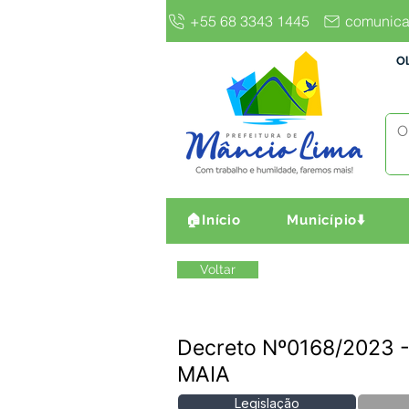
+55 68 3343 1445
comunica
Ol
🏠Início
Município⬇️
Voltar
Decreto Nº0168/2023 
MAIA
Legislação