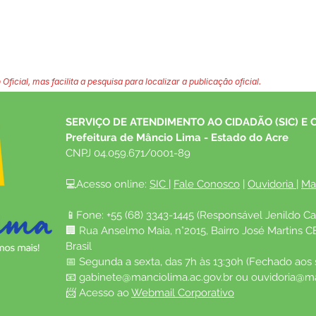
 Oficial, mas facilita a pesquisa para localizar a publicação oficial.
SERVIÇO DE ATENDIMENTO AO CIDADÃO (SIC) E 
Prefeitura de Mâncio Lima - Estado do Acre
CNPJ 04.059.671/0001-89
💻Acesso online: 
SIC 
| 
Fale Conosco
 | 
Ouvidoria
| 
Ma
📱Fone: +55 (68) 3343-1445 (Responsável Jenildo Ca
🏢 Rua Anselmo Maia, n°2015, Bairro José Martins C
Brasil
📅 Segunda a sexta, das 7h às 13:30h (Fechado aos
📧 
gabinete@manciolima.ac.gov.br
 ou 
ouvidoria@ma
📨 Acesso ao 
Webmail Corporativo