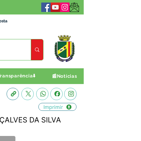
osta
ransparência⬇️
📰Notícias
Imprimir
NÇALVES DA SILVA