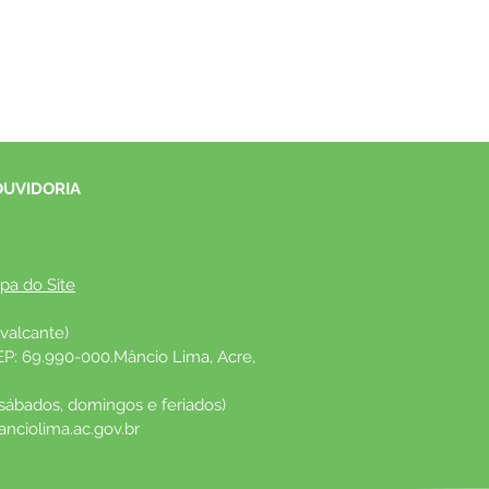
OUVIDORIA
pa do Site
valcante)
EP: 69.990-000.Mâncio Lima, Acre, 
 sábados, domingos e feriados)
nciolima.ac.gov.br