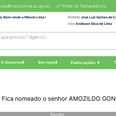
cao@manciolima.ac.gov.br
Portal da Transparência
á, Bem-vindo a Mâncio Lima !
Prefeito
José Luiz Gomes da C
Vice
Andisson Silva de Lima
O Governo⬇️
Serviços⬇️
T
Publicações 🔽
- Fica nomeado o senhor AMOZILDO GO
Decreto