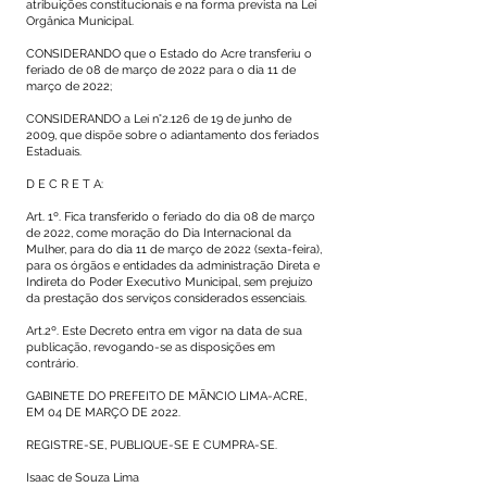
atribuições constitucionais e na forma prevista na Lei
Orgânica Municipal.
CONSIDERANDO que o Estado do Acre transferiu o
feriado de 08 de março de 2022 para o dia 11 de
março de 2022;
CONSIDERANDO a Lei n°2.126 de 19 de junho de
2009, que dispõe sobre o adiantamento dos feriados
Estaduais.
D E C R E T A:
Art. 1º. Fica transferido o feriado do dia 08 de março
de 2022, come moração do Dia Internacional da
Mulher, para do dia 11 de março de 2022 (sexta-feira),
para os órgãos e entidades da administração Direta e
Indireta do Poder Executivo Municipal, sem prejuízo
da prestação dos serviços considerados essenciais.
Art.2º. Este Decreto entra em vigor na data de sua
publicação, revogando-se as disposições em
contrário.
GABINETE DO PREFEITO DE MÃNCIO LIMA-ACRE,
EM 04 DE MARÇO DE 2022.
REGISTRE-SE, PUBLIQUE-SE E CUMPRA-SE.
Isaac de Souza Lima