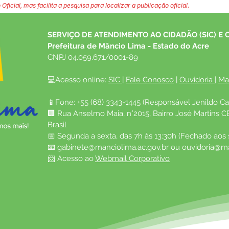
 Oficial, mas facilita a pesquisa para localizar a publicação oficial.
SERVIÇO DE ATENDIMENTO AO CIDADÃO (SIC) E 
Prefeitura de Mâncio Lima - Estado do Acre
CNPJ 04.059.671/0001-89
💻Acesso online: 
SIC 
| 
Fale Conosco
 | 
Ouvidoria
| 
Ma
📱Fone: +55 (68) 3343-1445 (Responsável Jenildo Ca
🏢 Rua Anselmo Maia, n°2015, Bairro José Martins C
Brasil
📅 Segunda a sexta, das 7h às 13:30h (Fechado aos
📧 
gabinete@manciolima.ac.gov.br
 ou 
ouvidoria@ma
📨 Acesso ao 
Webmail Corporativo