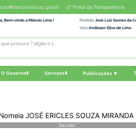
cao@manciolima.ac.gov.br
Portal da Transparência
á, Bem-vindo a Mâncio Lima !
Prefeito
José Luiz Gomes da C
Vice
Andisson Silva de Lima
O Governo⬇️
Serviços⬇️
T
Publicações 🔽
- Nomeia JOSÉ ERICLES SOUZA MIRANDA
Decreto