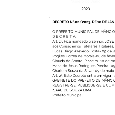
Número do Diário:
2023
DECRETO Nº.02/2023, DE 10 DE JAN
O PREFEITO MUNICIPAL DE MÂNCIO LIM
D E C R E T A:
Art. 1º. Fica nomeado o senhor, JOS
aos Conselheiros Tutelares Titulares,
Lucas Diego Azevedo Costa- 09 de jan
Rogiles Corrêa de Morais-08 de fever
Claucia do Amaral Pinheiro- 10 de ma
Maria de Jesus Rodrigues Pereira- 09
Charlem Souza da Silva- 09 de maio 
Art. 2º. Este Decreto entra em vigor
GABINETE DO PREFEITO DE MÂNCIO L
REGISTRE-SE, PUBLIQUE-SE E CUM
ISAAC DE SOUZA LIMA
Prefeito Municipal