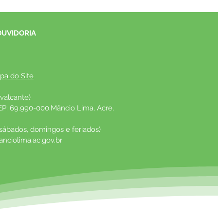
OUVIDORIA
pa do Site
valcante)
EP: 69.990-000.Mâncio Lima, Acre, 
 sábados, domingos e feriados)
nciolima.ac.gov.br