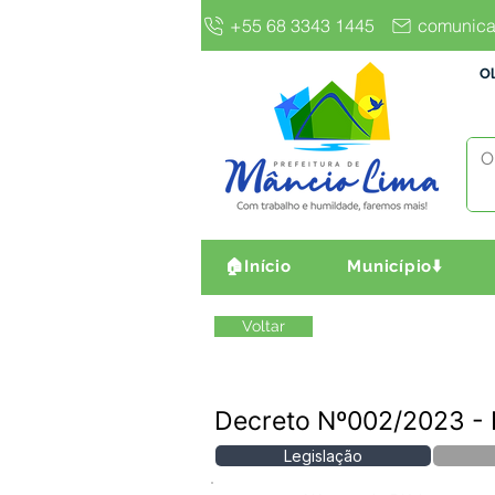
+55 68 3343 1445
comunica
Ol
🏠Início
Município⬇️
Voltar
Decreto Nº002/2023 
Legislação