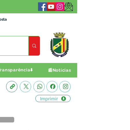
osta
ransparência⬇️
📰Notícias
Imprimir