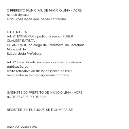
O PREFEITO MUNICIPAL DE MÂNCIO LIMA – ACRE,
no uso de suas
atribuições legais que lhe são conferidas.
D E C R E T A:
Art. 1º. EXONERAR a pedido, o senhor RUBER
GLAUBER BATISTA
DE ANDRADE, do cargo de Enfermeiro, da Secretaria
Municipal de
Saúde, desta Prefeitura.
Art. 2º. Este Decreto entra em vigor na data de sua
publicação, com
efeito retroativo ao dia 27 de janeiro de 2021,
revogando-se as disposições em contrário.
GABINETE DO PREFEITO DE MÂNCIO LIMA - ACRE,
04 DE FEVEREIRO DE 2021.
REGISTRE-SE, PUBLIQUE-SE E CUMPRA-SE.
Isaac de Souza Lima