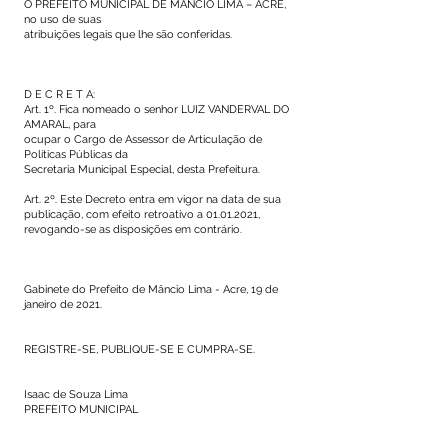
O PREFEITO MUNICIPAL DE MÂNCIO LIMA – ACRE,
no uso de suas
atribuições legais que lhe são conferidas.
D E C R E T A:
Art. 1º. Fica nomeado o senhor LUIZ VANDERVAL DO
AMARAL, para
ocupar o Cargo de Assessor de Articulação de
Políticas Públicas da
Secretaria Municipal Especial, desta Prefeitura.
Art. 2º. Este Decreto entra em vigor na data de sua
publicação, com efeito retroativo a
01.01.2021
,
revogando-se as disposições em contrário.
Gabinete do Prefeito de Mâncio Lima - Acre, 19 de
janeiro de 2021.
REGISTRE-SE, PUBLIQUE-SE E CUMPRA-SE.
Isaac de Souza Lima
PREFEITO MUNICIPAL