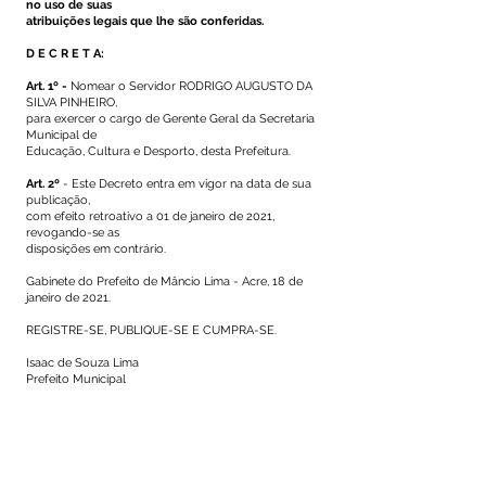
no uso de suas
atribuições legais que lhe são conferidas.
D E C R E T A:
Art. 1º -
Nomear o Servidor RODRIGO AUGUSTO DA
SILVA PINHEIRO,
para exercer o cargo de Gerente Geral da Secretaria
Municipal de
Educação, Cultura e Desporto, desta Prefeitura.
Art. 2º
- Este Decreto entra em vigor na data de sua
publicação,
com efeito retroativo a 01 de janeiro de 2021,
revogando-se as
disposições em contrário.
Gabinete do Prefeito de Mâncio Lima - Acre, 18 de
janeiro de 2021.
REGISTRE-SE, PUBLIQUE-SE E CUMPRA-SE.
Isaac de Souza Lima
Prefeito Municipal