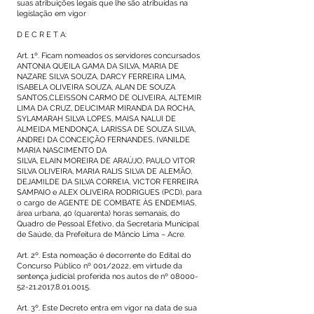
suas atribuições legais que lhe são atribuídas na
legislação em vigor
D E C R E T A:
Art. 1º. Ficam nomeados os servidores concursados
ANTONIA QUEILA GAMA DA SILVA, MARIA DE
NAZARE SILVA SOUZA, DARCY FERREIRA LIMA,
ISABELA OLIVEIRA SOUZA, ALAN DE SOUZA
SANTOS,CLEISSON CARMO DE OLIVEIRA, ALTEMIR
LIMA DA CRUZ, DEUCIMAR MIRANDA DA ROCHA,
SYLAMARAH SILVA LOPES, MAISA NALUI DE
ALMEIDA MENDONÇA, LARISSA DE SOUZA SILVA,
ANDREI DA CONCEIÇÃO FERNANDES, IVANILDE
MARIA NASCIMENTO DA
SILVA, ELAIN MOREIRA DE ARAÚJO, PAULO VITOR
SILVA OLIVEIRA, MARIA RALIS SILVA DE ALEMÃO,
DEJAMILDE DA SILVA CORREIA, VICTOR FERREIRA
SAMPAIO e ALEX OLIVEIRA RODRIGUES (PCD), para
o cargo de AGENTE DE COMBATE ÀS ENDEMIAS,
área urbana, 40 (quarenta) horas semanais, do
Quadro de Pessoal Efetivo, da Secretaria Municipal
de Saúde, da Prefeitura de Mâncio Lima – Acre.
Art. 2º. Esta nomeação é decorrente do Edital do
Concurso Público nº 001/2022, em virtude da
sentença judicial proferida nos autos de nº
08000-
52-21.2017.8.01
.0015.
Art. 3º. Este Decreto entra em vigor na data de sua