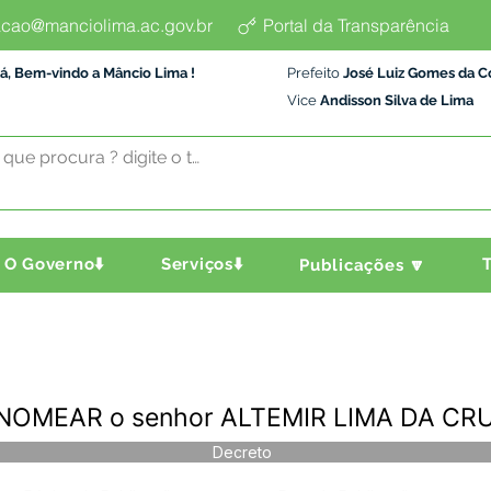
cao@manciolima.ac.gov.br
Portal da Transparência
á, Bem-vindo a Mâncio Lima !
Prefeito
José Luiz Gomes da C
Vice
Andisson Silva de Lima
O Governo⬇️
Serviços⬇️
T
Publicações 🔽
- NOMEAR o senhor ALTEMIR LIMA DA CR
Decreto