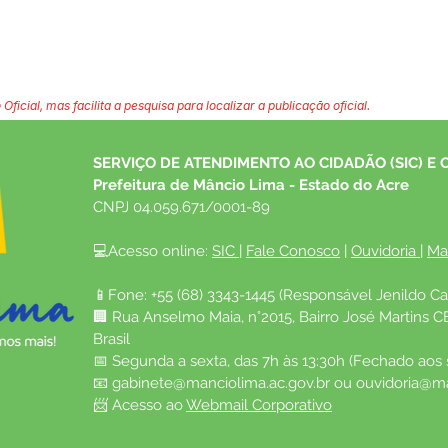
 Oficial, mas facilita a pesquisa para localizar a publicação oficial.
SERVIÇO DE ATENDIMENTO AO CIDADÃO (SIC) E 
Prefeitura de Mâncio Lima - Estado do Acre
CNPJ 04.059.671/0001-89
💻Acesso online: 
SIC 
| 
Fale Conosco
 | 
Ouvidoria
| 
Ma
📱Fone: +55 (68) 3343-1445 (Responsável Jenildo Ca
🏢 Rua Anselmo Maia, n°2015, Bairro José Martins C
Brasil
📅 Segunda a sexta, das 7h às 13:30h (Fechado aos
📧 
gabinete@manciolima.ac.gov.br
 ou 
ouvidoria@ma
📨 Acesso ao 
Webmail Corporativo