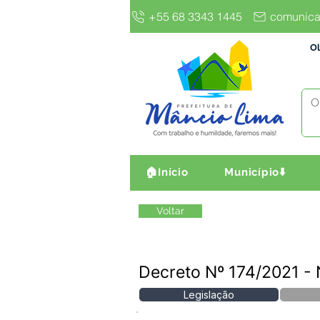
+55 68 3343 1445
comunica
Ol
🏠Início
Município⬇️
Voltar
Decreto Nº 174/2021 
Legislação