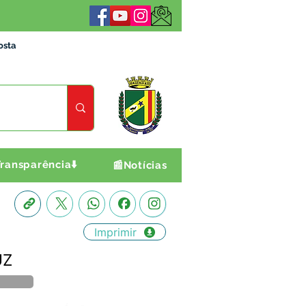
osta
ransparência⬇️
📰Notícias
Imprimir
UZ