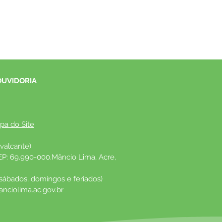
OUVIDORIA
pa do Site
valcante)
EP: 69.990-000.Mâncio Lima, Acre, 
 sábados, domingos e feriados)
nciolima.ac.gov.br