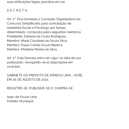
suas atribuições legais, previstas em Lei.
D E C R E T A:
Art. 1º. Fica nomeada a Comissão Organizadora do
Concurso Simplificado para contratação de
Assistente Social e Psicólogo por tempo
determinado, composta pelos seguintes membros:
Presidente: Zairilane da Costa Rodrigues;
Membro: Maria Claudeisa de Souza Silva;
Membro: Paula Camila Souza Bezerra;
Membro: Marilene Pereira da Silva.
Art. 2º. Este Decreto entra em vigor na data de sua
publicação, revogando-se as disposições em
contrário.
GABINETE DO PREFEITO DE MÂNCIO LIMA - ACRE,
EM 26 DE AGOSTO DE 2021.
REGISTRE-SE, PUBLIQUE-SE E CUMPRA-SE.
Isaac de Souza Lima
Prefeito Municipal