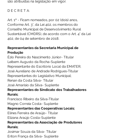
são atribuídas na legislação em vigor.
D E C R E T A:
Art. 1º - Ficam nomeados, por 02 (dois) anos,
Conforme Art. 3°, da Lei 402, os membros do
Conselho Municipal de Desenvolvimento Rural
Sustentável (CMDRS), de acordo com o Art. 4° da Lei
402, de 04 de setembro de 2018.
Representantes da Secretaria Municipal de
Produção
Ézio Pereira do Nascimento Júnior- Titular
Leibem Augusto da Rocha-Suplente
Representante do Escritório Local da EMATER;
José Aureliano de Andrade Rodrigues-Titular
Representantes do Legislativo Municipal;
Renan da Costa Silva- Titular
José Amarísio da Silva- Suplente
Representantes do Sindicato dos Trabalhadores
Rurais;
Francisco Ribeiro da Silva-Titular
Magno Correia Costa- Suplente
Representantes das Cooperativas Locais;
Elines Ferreira de Araújo- Titular
Elizana Araújo Costa-Suplente
Representantes da Associação de Produtores
Rurais;
Josimar Souza da Silva- Titular
Eriton França da Silva- Suplente