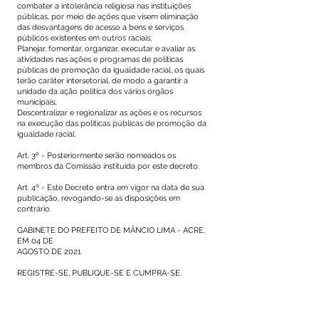
combater a intolerância religiosa nas instituições
públicas, por meio de ações que visem eliminação
das desvantagens de acesso a bens e serviços
públicos existentes em outros raciais;
Planejar, fomentar, organizar, executar e avaliar as
atividades nas ações e programas de políticas
públicas de promoção da igualdade racial, os quais
terão caráter intersetorial, de modo a garantir a
unidade da ação política dos vários órgãos
municipais;
Descentralizar e regionalizar as ações e os recursos
na execução das políticas públicas de promoção da
igualdade racial.
Art. 3º - Posteriormente serão nomeados os
membros da Comissão instituída por este decreto.
Art. 4º - Este Decreto entra em vigor na data de sua
publicação, revogando-se as disposições em
contrário.
GABINETE DO PREFEITO DE MÂNCIO LIMA - ACRE,
EM 04 DE
AGOSTO DE 2021
REGISTRE-SE, PUBLIQUE-SE E CUMPRA-SE.
Ângela Maria Valente de Figueiredo
Prefeita Municipal em Exercício.