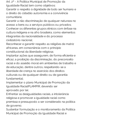
Art. 2º - A Política Municipal de Promoção da
Igualdade Racial tem como objetivos:
Garantir o respeito à dignidade de todo ser humano e
o direito do cidadão autonomia e a convivência
comunitária;
Garantir a não discriminação de qualquer natureza no
acesso a bens ou a serviços públicos ou privados;
Conhecer os diferentes grupos étnicos com ênfase na
cultura indígena e na afro brasileira, como elementos
integrantes da nacionalidade e do processo
civilizatório nacional;
Reconhecer e garantir respeito as religiões de matriz
africanas, em consonância com o princípio
constitucional da liberdade religiosa;
Implantar ações que assegurem, de forma eficiente e
eficaz, a proibição da discriminação, do preconceito
racial e do assédio moral em ambientes de trabalho e
de educação, dentre outros, respeitando-se a
liberdade de crença no exercício dos direitos
culturais ou de qualquer direito ou de garantia
fundamental;
Implementar o plano Municipal de Promoção da
Igualdade RacialPLAMPIR, devendo ser
aprovado por lei;
Enfrentar as desigualdades raciais, a intolerância
religiosa e promover a igualdade racial como
premissa e pressuposto a ser considerado na política
de governo;
Sustentar formulação e o monitoramento da Política
Municipal de Promoção da Igualdade Racial e