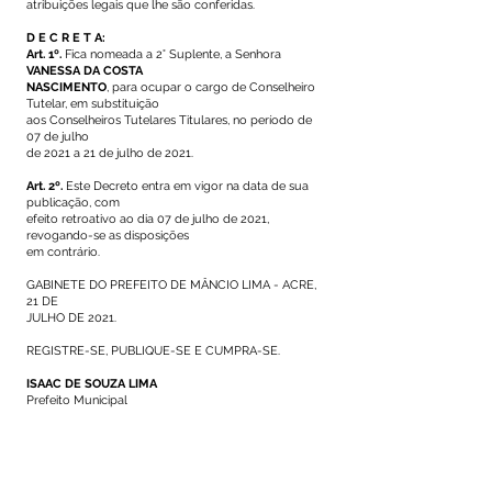
atribuições legais que lhe são conferidas.
D E C R E T A:
Art. 1º.
Fica nomeada a 2° Suplente, a Senhora
VANESSA DA COSTA
NASCIMENTO
, para ocupar o cargo de Conselheiro
Tutelar, em substituição
aos Conselheiros Tutelares Titulares, no período de
07 de julho
de 2021 a 21 de julho de 2021.
Art. 2º.
Este Decreto entra em vigor na data de sua
publicação, com
efeito retroativo ao dia 07 de julho de 2021,
revogando-se as disposições
em contrário.
GABINETE DO PREFEITO DE MÂNCIO LIMA - ACRE,
21 DE
JULHO DE 2021.
REGISTRE-SE, PUBLIQUE-SE E CUMPRA-SE.
ISAAC DE SOUZA LIMA
Prefeito Municipal