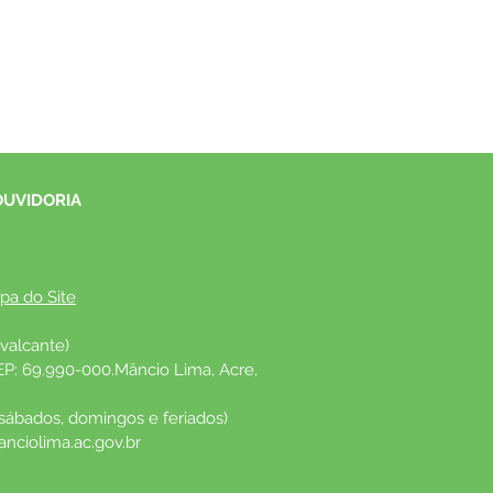
OUVIDORIA
pa do Site
valcante)
EP: 69.990-000.Mâncio Lima, Acre, 
 sábados, domingos e feriados)
nciolima.ac.gov.br