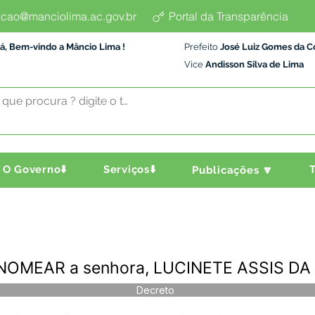
cao@manciolima.ac.gov.br
Portal da Transparência
á, Bem-vindo a Mâncio Lima !
Prefeito
José Luiz Gomes da C
Vice
Andisson Silva de Lima
O Governo⬇️
Serviços⬇️
T
Publicações 🔽
- NOMEAR a senhora, LUCINETE ASSIS DA
Decreto