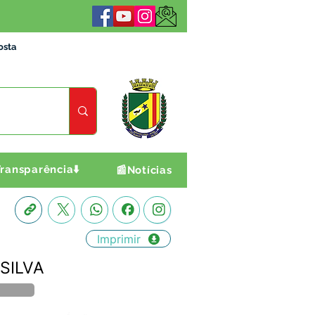
osta
ransparência⬇️
📰Notícias
Imprimir
 SILVA