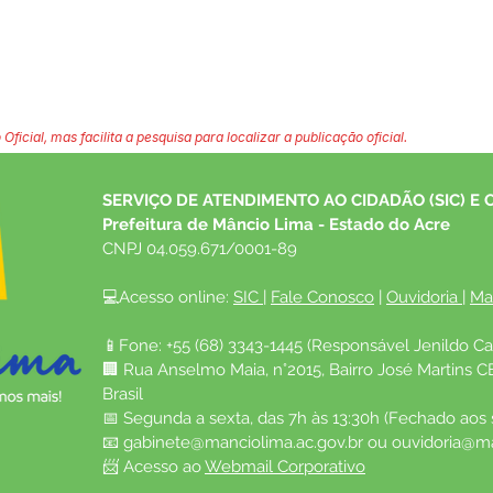
 Oficial, mas facilita a pesquisa para localizar a publicação oficial.
SERVIÇO DE ATENDIMENTO AO CIDADÃO (SIC) E 
Prefeitura de Mâncio Lima - Estado do Acre
CNPJ 04.059.671/0001-89
💻Acesso online: 
SIC 
| 
Fale Conosco
 | 
Ouvidoria
| 
Ma
📱Fone: +55 (68) 3343-1445 (Responsável Jenildo Ca
🏢 Rua Anselmo Maia, n°2015, Bairro José Martins C
Brasil
📅 Segunda a sexta, das 7h às 13:30h (Fechado aos
📧 
gabinete@manciolima.ac.gov.br
 ou 
ouvidoria@ma
📨 Acesso ao 
Webmail Corporativo