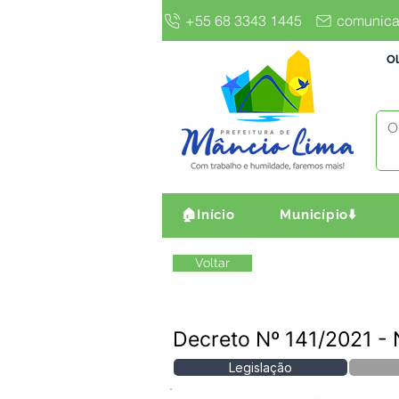
+55 68 3343 1445
comunica
Ol
🏠Início
Município⬇️
Voltar
Decreto Nº 141/2021 
Legislação