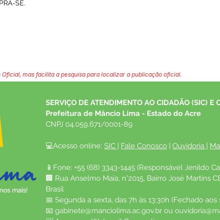
PRA-SE.
 Oficial, mas facilita a pesquisa para localizar a publicação oficial.
SERVIÇO DE ATENDIMENTO AO CIDADÃO (SIC) E 
Prefeitura de Mâncio Lima - Estado do Acre
CNPJ 04.059.671/0001-89
💻Acesso online: 
SIC 
| 
Fale Conosco
 | 
Ouvidoria
| 
Ma
📱Fone: +55 (68) 3343-1445 (Responsável Jenildo Ca
🏢 Rua Anselmo Maia, n°2015, Bairro José Martins C
Brasil
📅 Segunda a sexta, das 7h às 13:30h (Fechado aos
📧 
gabinete@manciolima.ac.gov.br
 ou 
ouvidoria@ma