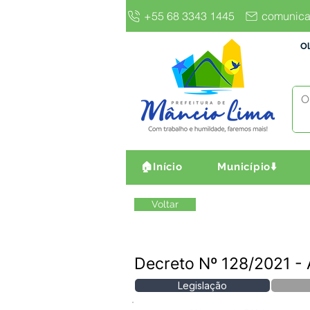
+55 68 3343 1445
comunica
Ol
🏠Início
Município⬇️
Voltar
Decreto Nº 128/202
Legislação