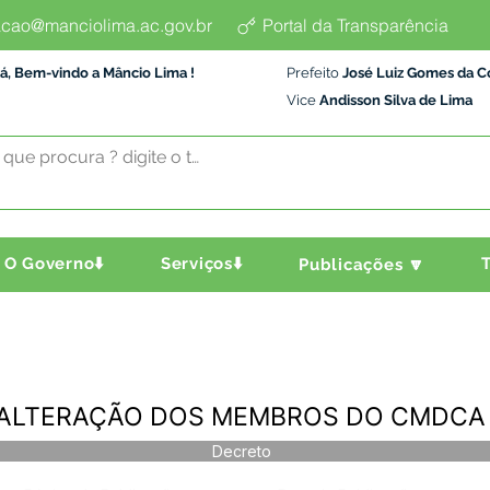
cao@manciolima.ac.gov.br
Portal da Transparência
á, Bem-vindo a Mâncio Lima !
Prefeito
José Luiz Gomes da C
Vice
Andisson Silva de Lima
O Governo⬇️
Serviços⬇️
T
Publicações 🔽
1 - ALTERAÇÃO DOS MEMBROS DO CMDCA
Decreto