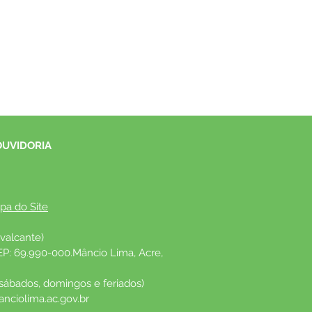
OUVIDORIA
pa do Site
valcante)
EP: 69.990-000.Mâncio Lima, Acre, 
 sábados, domingos e feriados)
nciolima.ac.gov.br