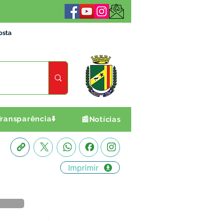
osta
ransparência⬇️
📰Notícias
Imprimir