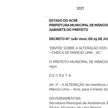
Número do Diário:
2021
ESTADO DO ACRE
PREFEITURA MUNICIPAL DE MÂNCIO
GABINETE DO PREFEITO
DECRETO Nº. 128/2021, DE 25 DE J
“DISPÕE SOBRE A ALTERAÇÃO DOS
- CMDCA DE MÂNCIO LIMA - AC.”
O PREFEITO MUNICIPAL DE MÂNCIO LIM
vigor,
D E C R E T A:
Art. 1º - A ALTERAÇÃO de membros d
Mâncio Lima – Acre, para o triênio 20
GOVERNAMENTAIS:
Secretaria Municipal de Assistência S
Titular: Elizandra de Lima Ramos