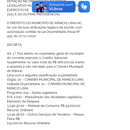
DOTAÇÃO NO ORÇAMENTO DO PODER
LEGISLATIVO MUNICIPAL DE MÂNCIO LIMA PARA O
EXERCÍCIO DE
2021 E DÁ OUTRAS PROVIDÊNCIAS.
O PREFEITO DO MUNICÍPIO DE MÂNCIO LIMA/AC,
no uso de suas atribuições legais e de acordo com
autorização contida na Lei Orçamentária Anual Nº
443, de 17/12/2020
DECRETA:
Art. 1.º Fica aberto no orçamento geral do município
do corrente exercício o Crédito Adicional
Suplementar no valor total de R$ 168.000,00 (cento
e sessenta e oito mil reais), para a Câmara Municipal
de Mâncio
Lima com a seguinte classificação orçamentária:
Órgão: 01 – CÂMARA MUNICIPAL DE MÂNCIO LIMA
Unidade Orçamentária: 01 – CÂMARA MUNICIPAL DE
MÂNCIO LIMA
Programa: 014 – Ações Legislativa
P/A: 2.001 - Manutenção das Atividades Legislativa
Elemento de Despesa:
3.3.90.30.00
– Material de Consumo R$ 53.000,00
Recurso Ordinário
3.3.90.36.00
– Outros Serviços de Terceiros – Pessoa
Física R$
115.000,00 Recurso Ordinário