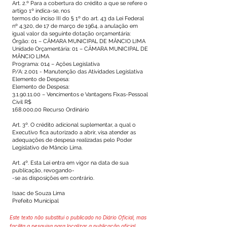
Art. 2.º Para a cobertura do crédito a que se refere o
artigo 1º indica-se, nos
termos do inciso III do § 1º do art. 43 da Lei Federal
nº 4.320, de 17 de março de 1964, a anulação em
igual valor da seguinte dotação orçamentária:
Órgão: 01 – CÂMARA MUNICIPAL DE MÂNCIO LIMA
Unidade Orçamentária: 01 – CÂMARA MUNICIPAL DE
MÂNCIO LIMA
Programa: 014 – Ações Legislativa
P/A: 2.001 - Manutenção das Atividades Legislativa
Elemento de Despesa:
Elemento de Despesa:
3.1.90.11.00
– Vencimentos e Vantagens Fixas-Pessoal
Civil R$
168.000,00 Recurso Ordinário
Art. 3º. O crédito adicional suplementar, a qual o
Executivo fica autorizado a abrir, visa atender as
adequações de despesa realizadas pelo Poder
Legislativo de Mâncio Lima.
Art. 4º. Esta Lei entra em vigor na data de sua
publicação, revogando-
-se as disposições em contrário.
Isaac de Souza Lima
Prefeito Municipal
Este texto não substitui o publicado no Diário Oficial, mas
facilita a pesquisa para localizar a publicação oficial.