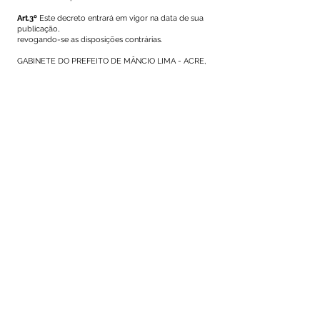
Art.3º
Este decreto entrará em vigor na data de sua
publicação,
revogando-se as disposições contrárias.
GABINETE DO PREFEITO DE MÂNCIO LIMA - ACRE,
13 DE AGOSTO
DE 2020.
REGISTRE-SE, PUBLIQUE-SE E CUMPRA-SE.
Isaac de Souza Lima
Prefeito Municipal
Este texto não substitui o publicado no Diário Oficial, mas
facilita a pesquisa para localizar a publicação oficial.