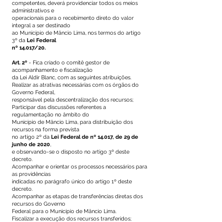
competentes, deverá providenciar todos os meios
administrativos e
operacionais para o recebimento direto do valor
integral a ser destinado
ao Município de Mâncio Lima, nos termos do artigo
3º da
Lei Federal
nº 14.017/20
.
Art. 2º
- Fica criado o comitê gestor de
acompanhamento e fiscalização
da Lei Aldir Blanc, com as seguintes atribuições.
Realizar as atrativas necessárias com os órgãos do
Governo Federal,
responsável pela descentralização dos recursos;
Participar das discussões referentes a
regulamentação no âmbito do
Município de Mâncio Lima, para distribuição dos
recursos na forma prevista
no artigo 2º da
Lei Federal de nº 14.017, de 29 de
junho de 2020
,
e observando-se o disposto no artigo 3º deste
decreto.
Acompanhar e orientar os processos necessários para
as providências
indicadas no parágrafo único do artigo 1º deste
decreto.
Acompanhar as etapas de transferências diretas dos
recursos do Governo
Federal para o Município de Mâncio Lima.
Fiscalizar a execução dos recursos transferidos;