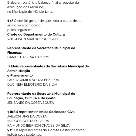
Elaborar relatório e balanço final a respeito da
execução dos recursos
no Município de Mâncio Lima;
§ 1º
O comitê gestor de que trata o caput deste
artigo será composto
pelos seguintes;
Chefe do Departamento de Cultura;
WILGLISON ARAUJO RODRIGUES
Representante da Secretaria Municipal de
Finanças;
DANIEL DA SILVA CAMPOS
2 (dois) representantes da Secretaria Municipal de
Administração
e Planejamento;
PAULA CAMILA SOUZA BEZERRA
DUCINEIA ELEOTÉRIO DA SILVA
Representante da Secretaria Municipal de
Educação, Cultura e Desporto;
JENEANES DA COSTA SOUZA
3 (três) representantes da Sociedade Civil;
JAILSON DIAS DA COSTA
MARCOS COSTA OLIVEIRA
RAIMUNDO IBERNON CHAVES DA SILVA
§ 2º
Os representantes do Comitê Gestor poderão
indicar seus suplentes.