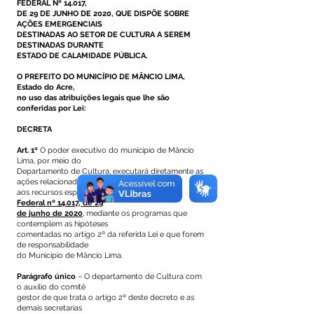
FEDERAL Nº 14.017,
DE 29 DE JUNHO DE 2020,
QUE DISPÕE SOBRE
AÇÕES EMERGENCIAIS
DESTINADAS AO SETOR DE CULTURA A SEREM
DESTINADAS DURANTE
ESTADO DE CALAMIDADE PÚBLICA.
O PREFEITO DO MUNICÍPIO DE MÂNCIO LIMA,
Estado do Acre,
no uso das atribuições legais que lhe são
conferidas por Lei:
DECRETA
Art. 1º
O poder executivo do município de Mâncio
Lima, por meio do
Departamento de Cultura, executará diretamente as
ações relacionadas
aos recursos especificadas no artigo 1º da
Lei
Federal nº 14.017, de 29
de junho de 2020
, mediante os programas que
contemplem as hipóteses
comentadas no artigo 2º da referida Lei e que forem
de responsabilidade
do Município de Mâncio Lima.
Parágrafo único
– O departamento de Cultura com
o auxílio do comitê
gestor de que trata o artigo 2º deste decreto e as
demais secretarias