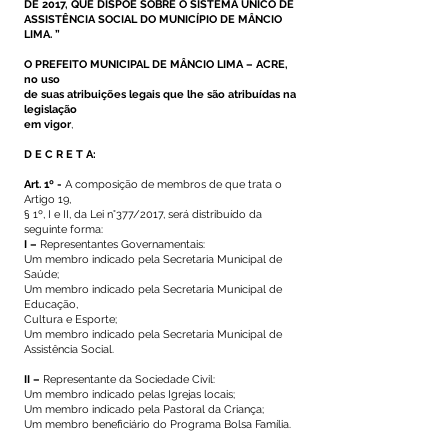
DE 2017, QUE DISPÕE SOBRE O SISTEMA ÚNICO DE
ASSISTÊNCIA SOCIAL DO MUNICÍPIO DE MÂNCIO
LIMA. ”
O PREFEITO MUNICIPAL DE MÂNCIO LIMA – ACRE,
no uso
de suas atribuições legais que lhe são atribuídas na
legislação
em vigor
,
D E C R E T A:
Art. 1º -
A composição de membros de que trata o
Artigo 19,
§ 1º, I e II, da Lei n°377/2017, será distribuído da
seguinte forma:
I –
Representantes Governamentais:
Um membro indicado pela Secretaria Municipal de
Saúde;
Um membro indicado pela Secretaria Municipal de
Educação,
Cultura e Esporte;
Um membro indicado pela Secretaria Municipal de
Assistência Social.
II –
Representante da Sociedade Civil:
Um membro indicado pelas Igrejas locais;
Um membro indicado pela Pastoral da Criança;
Um membro beneficiário do Programa Bolsa Família.