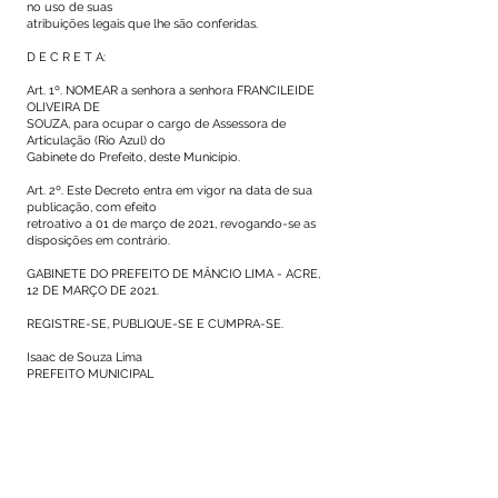
no uso de suas
atribuições legais que lhe são conferidas.
D E C R E T A:
Art. 1º. NOMEAR a senhora a senhora FRANCILEIDE
OLIVEIRA DE
SOUZA, para ocupar o cargo de Assessora de
Articulação (Rio Azul) do
Gabinete do Prefeito, deste Município.
Art. 2º. Este Decreto entra em vigor na data de sua
publicação, com efeito
retroativo a 01 de março de 2021, revogando-se as
disposições em contrário.
GABINETE DO PREFEITO DE MÂNCIO LIMA - ACRE,
12 DE MARÇO DE 2021.
REGISTRE-SE, PUBLIQUE-SE E CUMPRA-SE.
Isaac de Souza Lima
PREFEITO MUNICIPAL