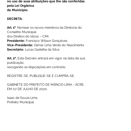
no uso de suas atribuições que lhe são conferidas
pela Lei Orgânica
do Município.
DECRETA:
Art. 1º
. Nomear os novos membros da Diretoria do
Conselho Municipal
dos Direitos do Idoso – CMI.
Presidente:
Francisco Wilson Gonçalves
Vice-Presidente:
Gilmar Lima Verde do Nascimento
Secretário:
Lucas Gadelha da Silva
Art. 2º.
Este Decreto entrará em vigor na data de sua
publicação,
revogando as disposições em contrário.
REGISTRE-SE, PUBLIQUE-SE E CUMPRA-SE.
GABINETE DO PREFEITO DE MÂNCIO LIMA - ACRE,
EM 07 DE JULHO DE 2020.
Isaac de Souza Lima
Prefeito Municipal