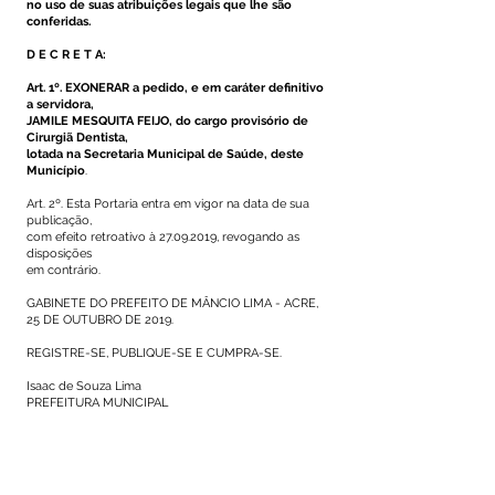
no uso de suas atribuições legais que lhe são
conferidas.
D E C R E T A:
Art. 1º. EXONERAR a pedido, e em caráter definitivo
a servidora,
JAMILE MESQUITA FEIJO, do cargo provisório de
Cirurgiã Dentista,
lotada na Secretaria Municipal de Saúde, deste
Município
.
Art. 2º. Esta Portaria entra em vigor na data de sua
publicação,
com efeito retroativo à
27.09.2019
, revogando as
disposições
em contrário.
GABINETE DO PREFEITO DE MÂNCIO LIMA - ACRE,
25 DE OUTUBRO DE 2019.
REGISTRE-SE, PUBLIQUE-SE E CUMPRA-SE.
Isaac de Souza Lima
PREFEITURA MUNICIPAL