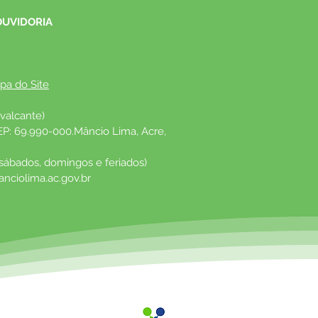
OUVIDORIA
pa do Site
valcante)
EP: 69.990-000.Mâncio Lima, Acre, 
 sábados, domingos e feriados)
nciolima.ac.gov.br