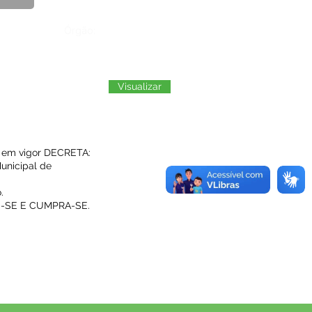
Órgão:
Visualizar
o em vigor DECRETA:
unicipal de
.
E-SE E CUMPRA-SE.