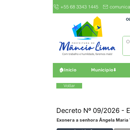
+55 68 3343 1445
comunica
Ol
🏠Início
Município⬇️
Voltar
Decreto Nº 09/2026 - E
Exonera a senhora Ângela Maria V