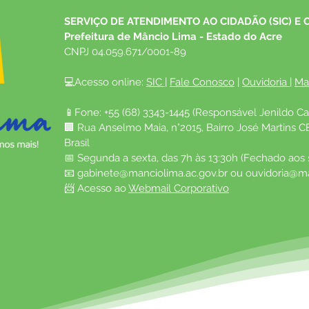
SERVIÇO DE ATENDIMENTO AO CIDADÃO (SIC) E 
Prefeitura de Mâncio Lima - Estado do Acre
CNPJ 04.059.671/0001-89
💻Acesso online: 
SIC 
| 
Fale Conosco
 | 
Ouvidoria
| 
Ma
📱Fone: +55 (68) 3343-1445 (Responsável Jenildo Ca
🏢 Rua Anselmo Maia, n°2015, Bairro José Martins C
Brasil
📅 Segunda a sexta, das 7h às 13:30h (Fechado aos
📧 
gabinete@manciolima.ac.gov.br
 ou 
ouvidoria@ma
📨 Acesso ao 
Webmail Corporativo