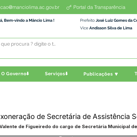
cao@manciolima.ac.gov.br
Portal da Transparência
á, Bem-vindo a Mâncio Lima !
Prefeito
José Luiz Gomes da C
Vice
Andisson Silva de Lima
O Governo⬇️
Serviços⬇️
T
Publicações 🔽
xoneração de Secretária de Assistência S
alente de Figueiredo do cargo de Secretária Municipal de 