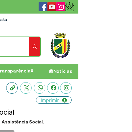
osta
ransparência⬇️
📰Notícias
Imprimir
ocial
Assistência Social.